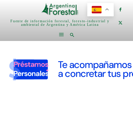
Fuente de información forestal, foresto-industrial y
ambiental de Argentina y América Latina