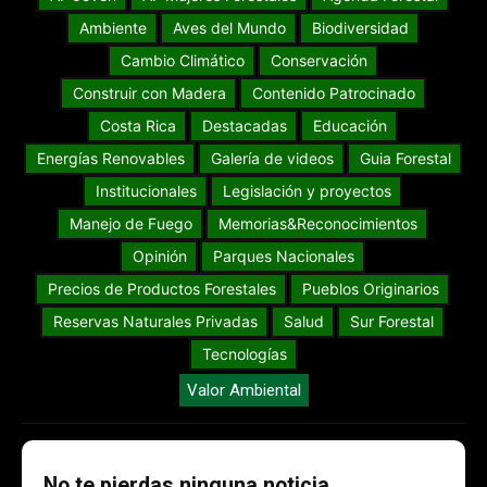
Ambiente
Aves del Mundo
Biodiversidad
Cambio Climático
Conservación
Construir con Madera
Contenido Patrocinado
Costa Rica
Destacadas
Educación
Energías Renovables
Galería de videos
Guia Forestal
Institucionales
Legislación y proyectos
Manejo de Fuego
Memorias&Reconocimientos
Opinión
Parques Nacionales
Precios de Productos Forestales
Pueblos Originarios
Reservas Naturales Privadas
Salud
Sur Forestal
Tecnologías
Valor Ambiental
No te pierdas ninguna noticia