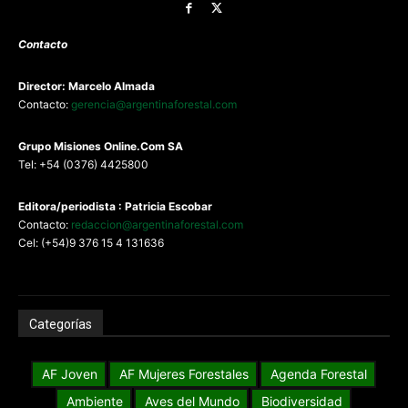
Contacto
Director: Marcelo Almada
Contacto:
gerencia@argentinaforestal.com
G
rupo Misiones
Online.Com
SA
Tel: +54 (0376) 4425800
Editora/periodista : Patricia Escobar
Contacto:
redaccion@argentinaforestal.com
Cel: (+54)9 376 15 4 131636
Categorías
AF Joven
AF Mujeres Forestales
Agenda Forestal
Ambiente
Aves del Mundo
Biodiversidad