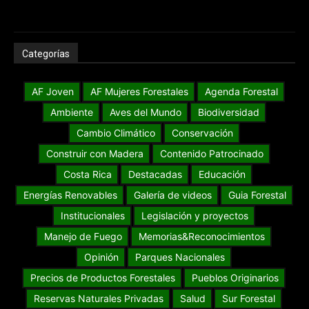
Categorías
AF Joven
AF Mujeres Forestales
Agenda Forestal
Ambiente
Aves del Mundo
Biodiversidad
Cambio Climático
Conservación
Construir con Madera
Contenido Patrocinado
Costa Rica
Destacadas
Educación
Energías Renovables
Galería de videos
Guia Forestal
Institucionales
Legislación y proyectos
Manejo de Fuego
Memorias&Reconocimientos
Opinión
Parques Nacionales
Precios de Productos Forestales
Pueblos Originarios
Reservas Naturales Privadas
Salud
Sur Forestal