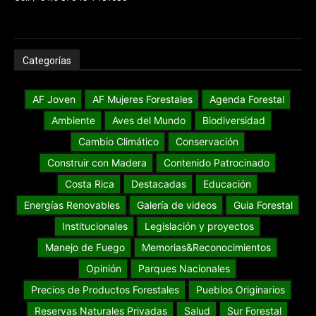
Categorías
AF Joven
AF Mujeres Forestales
Agenda Forestal
Ambiente
Aves del Mundo
Biodiversidad
Cambio Climático
Conservación
Construir con Madera
Contenido Patrocinado
Costa Rica
Destacadas
Educación
Energías Renovables
Galería de videos
Guia Forestal
Institucionales
Legislación y proyectos
Manejo de Fuego
Memorias&Reconocimientos
Opinión
Parques Nacionales
Precios de Productos Forestales
Pueblos Originarios
Reservas Naturales Privadas
Salud
Sur Forestal