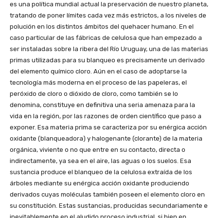
es una política mundial actual la preservación de nuestro planeta,
tratando de poner límites cada vez más estrictos, a los niveles de
polución en los distintos ámbitos del quehacer humano. En el
caso particular de las fábricas de celulosa que han empezado a
ser instaladas sobre la ribera del Río Uruguay, una de las materias
primas utilizadas para su blanqueo es precisamente un derivado
del elemento químico cloro. Aún en el caso de adoptarse la
tecnología más moderna en el proceso de las papeleras, el
peróxido de cloro o dióxido de cloro, como también se lo
denomina, constituye en definitiva una seria amenaza para la
vida en la región, por las razones de orden científico que paso a
exponer. Esa materia prima se caracteriza por su enérgica acción
oxidante (blanqueadora) y halogenante (clorante) de la materia
orgánica, viviente o no que entre en su contacto, directa o
indirectamente, ya sea en el aire, las aguas o los suelos. Esa
sustancia produce el blanqueo de la celulosa extraída de los
árboles mediante su enérgica acción oxidante produciendo
derivados cuyas moléculas también poseen el elemento cloro en
su constitución. Estas sustancias, producidas secundariamente e
inevitablemente en el aludido proceso industrial, si bien en