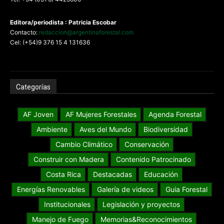
Editora/periodista : Patricia Escobar
Contacto:
redaccion@argentinaforestal.com
Cel: (+54)9 376 15 4 131636
Categorías
AF Joven
AF Mujeres Forestales
Agenda Forestal
Ambiente
Aves del Mundo
Biodiversidad
Cambio Climático
Conservación
Construir con Madera
Contenido Patrocinado
Costa Rica
Destacadas
Educación
Energías Renovables
Galería de videos
Guia Forestal
Institucionales
Legislación y proyectos
Manejo de Fuego
Memorias&Reconocimientos