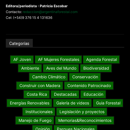
Editora/periodista : Patricia Escobar
Contacto:
redaccion@argentinaforestal.com
Cel: (+54)9 376 15 4 131636
Categorías
AF Joven
AF Mujeres Forestales
Agenda Forestal
Ambiente
Aves del Mundo
Biodiversidad
Cambio Climático
Conservación
Construir con Madera
Contenido Patrocinado
Costa Rica
Destacadas
Educación
Energías Renovables
Galería de videos
Guia Forestal
Institucionales
Legislación y proyectos
Manejo de Fuego
Memorias&Reconocimientos
Opinión
Parques Nacionales