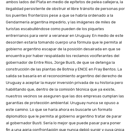
ambos lados del Plata en medio de epítetos de pelea callejera, la
ilegalidad persistente de obstruir el libre tránsito de personas por
los puentes fronterizos pese a que se habría ordenado a la
Gendarmería argentina impedirlo, y las imágenes de miles de
turistas escabulléndose como pueden de los piquetes
entrerrianos para venir a veranear en Uruguay. En medio de este
desorden estaría tomando cuerpo una fórmula que le permita al
gobierno argentino escapar de la posición desairada en que se
encuentra por haber respaldado los reclamos vociferantes del
gobernador de Entre Ríos, Jorge Busti, de que se detenga la
construcción de las plantas de Botnia y ENCE en Fray Bentos. La
salida se basaría en el reconocimiento argentino del derecho de
Uruguay a aceptar la mayor inversión privada de su historia pero
habilitando que, dentro de la comisión técnica que ya existe,
nuestros vecinos se aseguren que las dos empresas cumplan las
garantías de protección ambiental. Uruguay nunca se opuso a
este camino. Lo que se haría ahora es buscarle un formato
diplomático que le permita al gobierno argentino tratar de parar
al gobernador Busti. Sería lo mejor que puede pasar para poner
fin a una agria confrontación que nunca debió surgir y cuya única