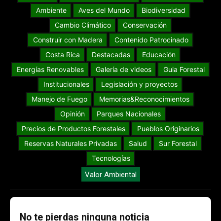
Ambiente
Aves del Mundo
Biodiversidad
Cambio Climático
Conservación
Construir con Madera
Contenido Patrocinado
Costa Rica
Destacadas
Educación
Energías Renovables
Galería de videos
Guia Forestal
Institucionales
Legislación y proyectos
Manejo de Fuego
Memorias&Reconocimientos
Opinión
Parques Nacionales
Precios de Productos Forestales
Pueblos Originarios
Reservas Naturales Privadas
Salud
Sur Forestal
Tecnologías
Valor Ambiental
No te pierdas ninguna noticia