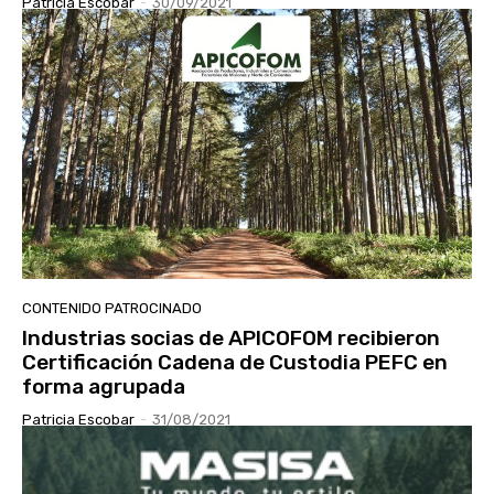
Patricia Escobar
-
30/09/2021
CONTENIDO PATROCINADO
Industrias socias de APICOFOM recibieron
Certificación Cadena de Custodia PEFC en
forma agrupada
Patricia Escobar
-
31/08/2021