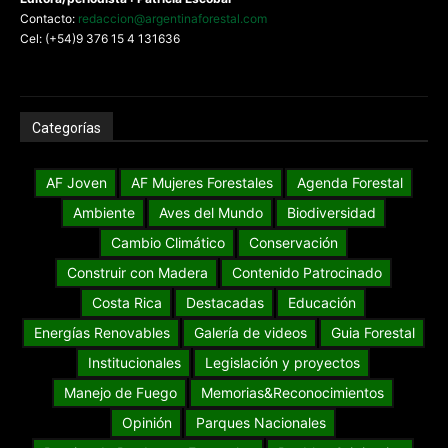
Contacto:
redaccion@argentinaforestal.com
Cel: (+54)9 376 15 4 131636
Categorías
AF Joven
AF Mujeres Forestales
Agenda Forestal
Ambiente
Aves del Mundo
Biodiversidad
Cambio Climático
Conservación
Construir con Madera
Contenido Patrocinado
Costa Rica
Destacadas
Educación
Energías Renovables
Galería de videos
Guia Forestal
Institucionales
Legislación y proyectos
Manejo de Fuego
Memorias&Reconocimientos
Opinión
Parques Nacionales