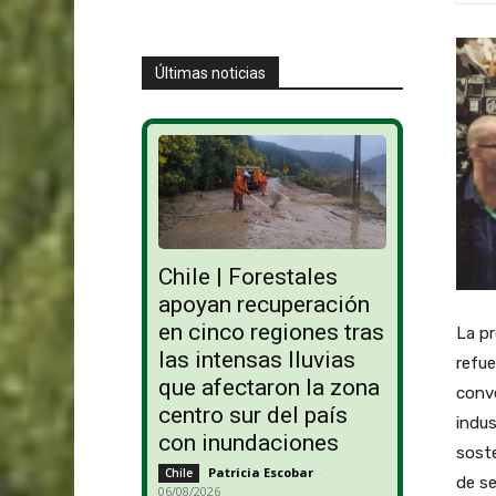
Últimas noticias
Chile | Forestales
apoyan recuperación
en cinco regiones tras
La pr
las intensas lluvias
refue
que afectaron la zona
conve
centro sur del país
indus
con inundaciones
soste
Patricia Escobar
-
Chile
de se
06/08/2026