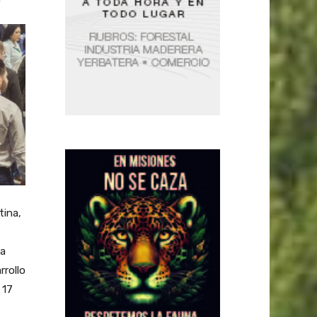
tina,
la
rrollo
 17