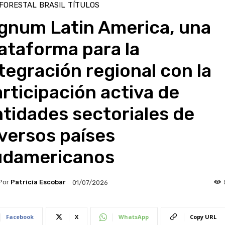
 FORESTAL
BRASIL
TÍTULOS
ignum Latin America, una
ataforma para la
tegración regional con la
rticipación activa de
tidades sectoriales de
versos países
udamericanos
Por
Patricia Escobar
01/07/2026
Facebook
X
WhatsApp
Copy URL