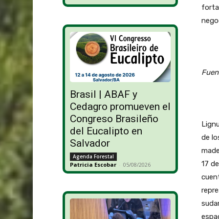
forta
negoc
Fuen
Brasil | ABAF y
Cedagro promueven el
Congreso Brasileño
Lign
del Eucalipto en
de lo
Salvador
mader
Agenda Forestal
17 de
Patricia Escobar
-
05/08/2026
cuent
repre
sudam
espac