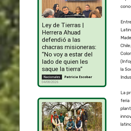
cono
Entre
Ley de Tierras |
Latin
Herrera Ahuad
Mader
defendió a las
Chile
chacras misioneras:
Colom
“No voy a estar del
lado de quien les
(Info
saque la tierra”
la So
Indus
Patricia Escobar
-
Nacionales
04/08/2026
La pr
feri
plant
innov
latin