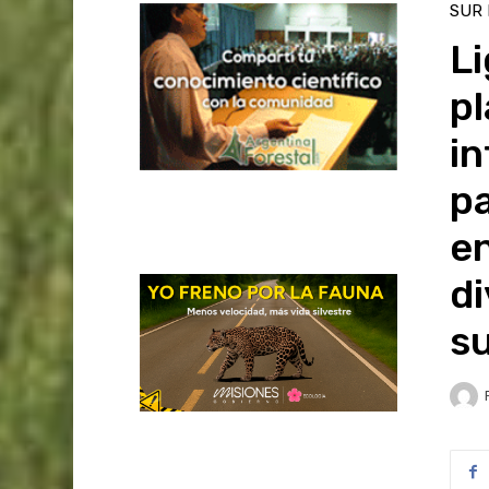
SUR
L
pl
in
pa
en
di
s