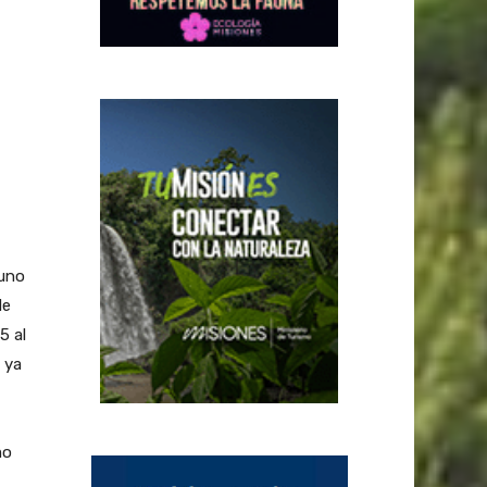
 uno
de
5 al
 ya
mo