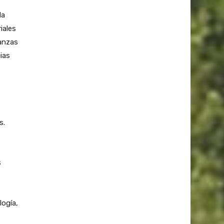
la
iales
ianzas
ias
s.
s
ogía,