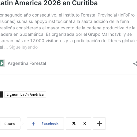
S
Lignum Latín América
Facebook
X
Cuota