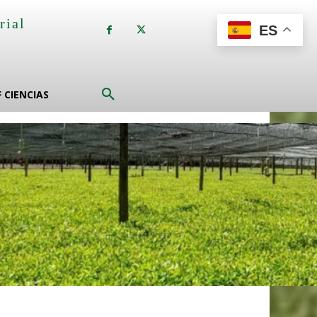
rial
ES
a
F CIENCIAS