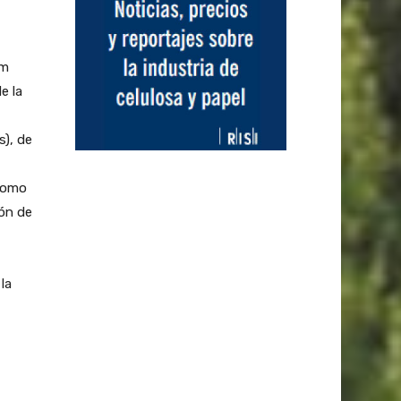
um
e la
s), de
 como
ión de
la