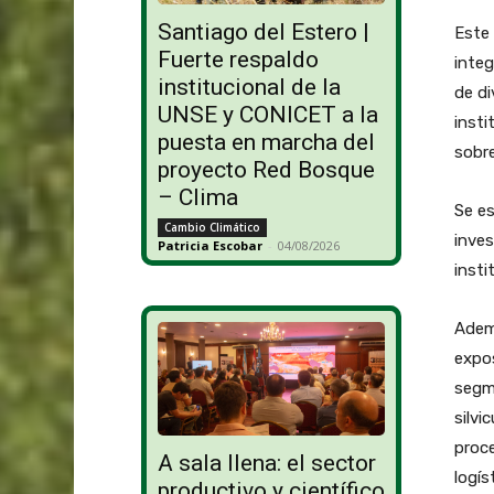
Santiago del Estero |
Este 
Fuerte respaldo
integ
institucional de la
de di
UNSE y CONICET a la
insti
puesta en marcha del
sobre
proyecto Red Bosque
– Clima
Se es
Cambio Climático
inves
Patricia Escobar
-
04/08/2026
insti
Ademá
expos
segme
silvi
proce
A sala llena: el sector
logís
productivo y científico