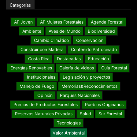
Categorías
AF Joven
AF Mujeres Forestales
Agenda Forestal
Ambiente
Aves del Mundo
Biodiversidad
Cambio Climático
Conservación
Construir con Madera
Contenido Patrocinado
Costa Rica
Destacadas
Educación
Energías Renovables
Galería de videos
Guia Forestal
Institucionales
Legislación y proyectos
Manejo de Fuego
Memorias&Reconocimientos
Opinión
Parques Nacionales
Precios de Productos Forestales
Pueblos Originarios
Reservas Naturales Privadas
Salud
Sur Forestal
Tecnologías
Valor Ambiental