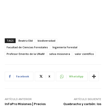
TAGS
Beatriz Eibl
biodiversidad
Facultad de Ciencias Forestales
Ingeniería Forestal
Profesor Emerito de la UNaM
selva misionera
valor científico
Facebook
X
WhatsApp
ARTÍCULO ANTERIOR
ARTÍCULO SIGUIENTE
InFoPro Misiones | Precios
Quebracho y carbón: los