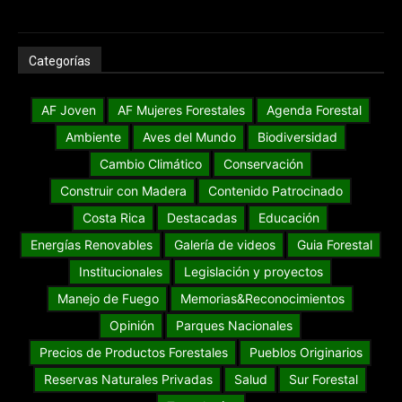
Categorías
AF Joven
AF Mujeres Forestales
Agenda Forestal
Ambiente
Aves del Mundo
Biodiversidad
Cambio Climático
Conservación
Construir con Madera
Contenido Patrocinado
Costa Rica
Destacadas
Educación
Energías Renovables
Galería de videos
Guia Forestal
Institucionales
Legislación y proyectos
Manejo de Fuego
Memorias&Reconocimientos
Opinión
Parques Nacionales
Precios de Productos Forestales
Pueblos Originarios
Reservas Naturales Privadas
Salud
Sur Forestal