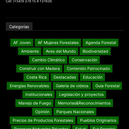
Cel: (+54)9 376 15 4 131636
Categorías
AF Joven
AF Mujeres Forestales
Agenda Forestal
Ambiente
Aves del Mundo
Biodiversidad
Cambio Climático
Conservación
Construir con Madera
Contenido Patrocinado
Costa Rica
Destacadas
Educación
Energías Renovables
Galería de videos
Guia Forestal
Institucionales
Legislación y proyectos
Manejo de Fuego
Memorias&Reconocimientos
Opinión
Parques Nacionales
Precios de Productos Forestales
Pueblos Originarios
Reservas Naturales Privadas
Salud
Sur Forestal