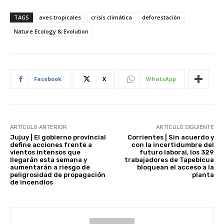
TAGS
aves tropicales
crisis climática
deforestación
Nature Ecology & Evolution
Facebook
X
WhatsApp
ARTÍCULO ANTERIOR
ARTÍCULO SIGUIENTE
Jujuy | El gobierno provincial
Corrientes | Sin acuerdo y
define acciones frente a
con la incertidumbre del
vientos intensos que
futuro laboral, los 329
llegarán esta semana y
trabajadores de Tapebicua
aumentarán a riesgo de
bloquean el acceso a la
peligrosidad de propagación
planta
de incendios