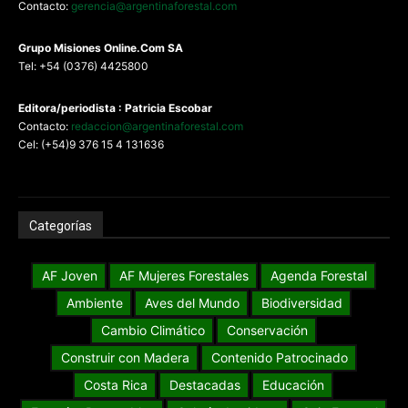
Contacto:
gerencia@argentinaforestal.com
G
rupo Misiones
Online.Com
SA
Tel: +54 (0376) 4425800
Editora/periodista : Patricia Escobar
Contacto:
redaccion@argentinaforestal.com
Cel: (+54)9 376 15 4 131636
Categorías
AF Joven
AF Mujeres Forestales
Agenda Forestal
Ambiente
Aves del Mundo
Biodiversidad
Cambio Climático
Conservación
Construir con Madera
Contenido Patrocinado
Costa Rica
Destacadas
Educación