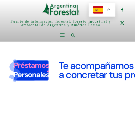
Fuente de información forestal, foresto-industrial y
ambiental de Argentina y América Latina