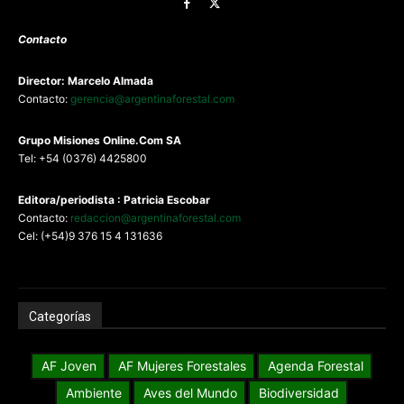
Contacto
Director: Marcelo Almada
Contacto:
gerencia@argentinaforestal.com
G
rupo Misiones
Online.Com
SA
Tel: +54 (0376) 4425800
Editora/periodista : Patricia Escobar
Contacto:
redaccion@argentinaforestal.com
Cel: (+54)9 376 15 4 131636
Categorías
AF Joven
AF Mujeres Forestales
Agenda Forestal
Ambiente
Aves del Mundo
Biodiversidad