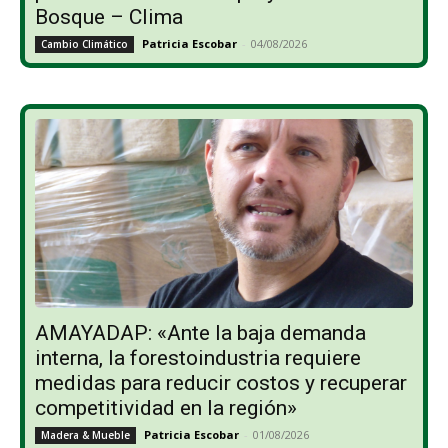
Bosque – Clima
Patricia Escobar
-
04/08/2026
Cambio Climático
AMAYADAP: «Ante la baja demanda
interna, la forestoindustria requiere
medidas para reducir costos y recuperar
competitividad en la región»
Patricia Escobar
-
01/08/2026
Madera & Mueble