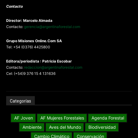
Contacto
Director: Marcelo Almada
Contacto:
gerencia@argentinaforestal.com
G
rupo Misiones
Online.Com
SA
Tel: +54 (0376) 4425800
Editora/periodista : Patricia Escobar
Contacto:
redaccion@argentinaforestal.com
Cel: (+54)9 376 15 4 131636
Categorías
AF Joven
AF Mujeres Forestales
Agenda Forestal
Ambiente
Aves del Mundo
Biodiversidad
Cambio Climático
Conservación