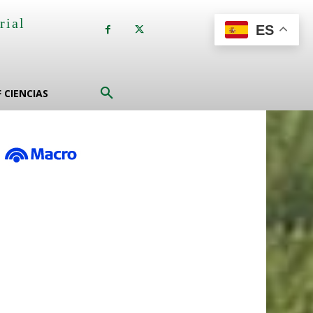
rial
ES
a
F CIENCIAS