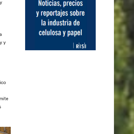
y
a
y y
ico
rmite
s