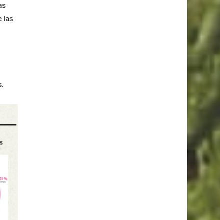
as
 las
s.