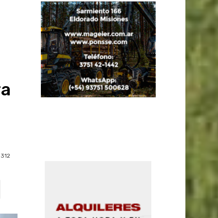
ra
312