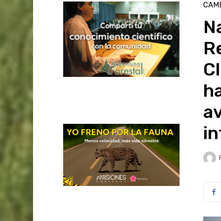
CAMB
Na
R
Cl
ha
av
in