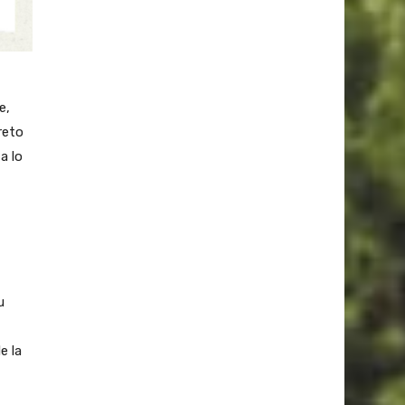
e,
reto
a lo
u
e la