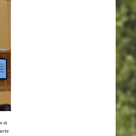
r el
ante