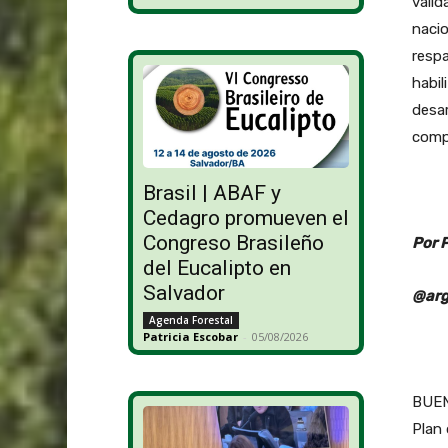
valid
nacio
respa
habil
desar
comp
Brasil | ABAF y
Cedagro promueven el
Congreso Brasileño
Por 
del Eucalipto en
Salvador
@arg
Agenda Forestal
Patricia Escobar
-
05/08/2026
BUENO
Plan 