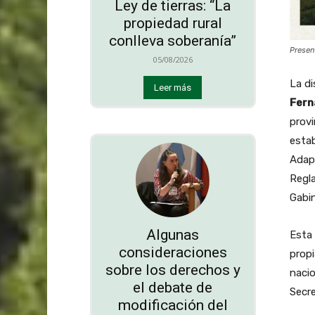
Ley de tierras: “La
propiedad rural
conlleva soberanía”
Presen
05/08/2026
La di
Leer más
Fern
provi
estab
Adapt
Regl
Gabin
Algunas
Esta 
consideraciones
propi
sobre los derechos y
nacio
el debate de
Secre
modificación del