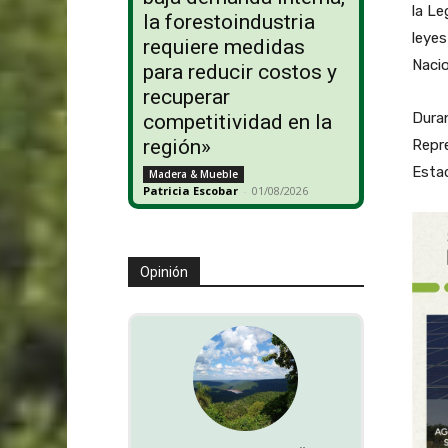
la Le
la forestoindustria
leyes
requiere medidas
Nacio
para reducir costos y
recuperar
Duran
competitividad en la
región»
Repr
Estad
Madera & Mueble
Patricia Escobar
-
01/08/2026
Opinión