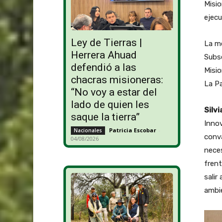
Misio
ejecu
Ley de Tierras |
La me
Herrera Ahuad
Subse
defendió a las
Misio
chacras misioneras:
La P
“No voy a estar del
lado de quien les
Silvi
saque la tierra”
Inno
Patricia Escobar
-
Nacionales
conva
04/08/2026
neces
frent
salir
ambie