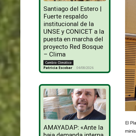
Santiago del Estero |
Fuerte respaldo
institucional de la
UNSE y CONICET a la
puesta en marcha del
proyecto Red Bosque
– Clima
Cambio Climático
Patricia Escobar
-
04/08/2026
El Pl
AMAYADAP: «Ante la
mini
baja demanda interna,