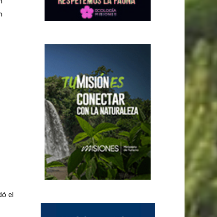
n
n
ó el