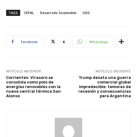
TAGS
CEPAL
Desarrollo Sostenible
ODS
Facebook
X
WhatsApp
ARTÍCULO ANTERIOR
ARTÍCULO SIGUIENTE
Corrientes: Virasoro se
Trump desata una guerra
consolida como polo de
comercial global
energías renovables con la
impredecible: temores de
nueva central térmica San
recesión y consecuencias
Alonso
para Argentina