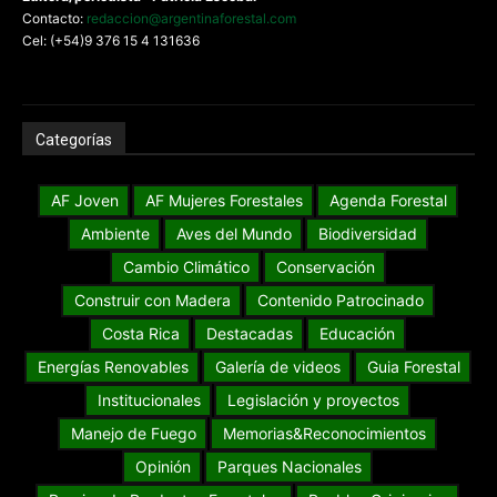
Contacto:
redaccion@argentinaforestal.com
Cel: (+54)9 376 15 4 131636
Categorías
AF Joven
AF Mujeres Forestales
Agenda Forestal
Ambiente
Aves del Mundo
Biodiversidad
Cambio Climático
Conservación
Construir con Madera
Contenido Patrocinado
Costa Rica
Destacadas
Educación
Energías Renovables
Galería de videos
Guia Forestal
Institucionales
Legislación y proyectos
Manejo de Fuego
Memorias&Reconocimientos
Opinión
Parques Nacionales