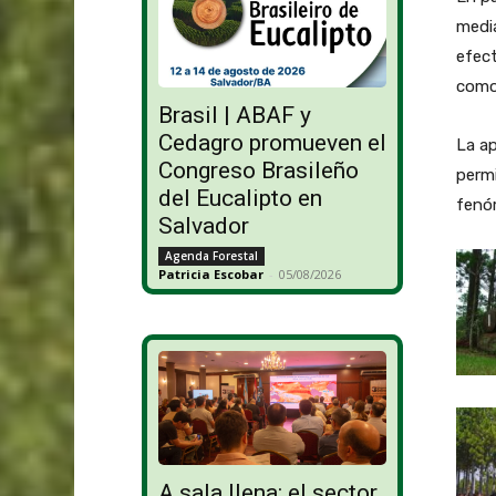
medi
efec
como 
Brasil | ABAF y
Cedagro promueven el
La ap
Congreso Brasileño
permi
del Eucalipto en
fenó
Salvador
Agenda Forestal
Patricia Escobar
-
05/08/2026
A sala llena: el sector