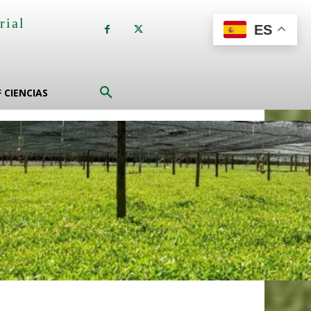
rial
ES
a
F CIENCIAS