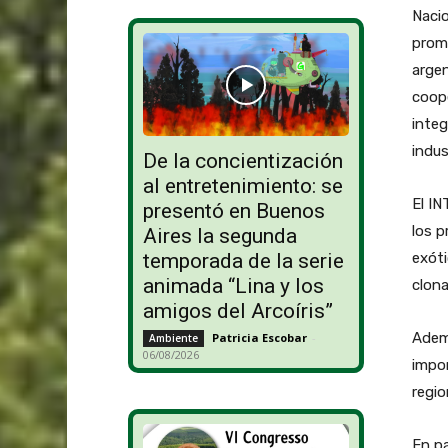
Naci
promo
argen
coope
integ
indus
De la concientización
al entretenimiento: se
El IN
presentó en Buenos
los p
Aires la segunda
exóti
temporada de la serie
animada “Lina y los
clona
amigos del Arcoíris”
Ademá
Patricia Escobar
-
Ambiente
06/08/2026
impor
regio
En pa