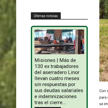
Últimas noticias
Misiones | Más de
130 ex trabajadores
del aserradero Linor
llevan cuatro meses
sin respuestas por
sus deudas salariales
Con m
e indemnizaciones
para 
tras el cierre...
se im