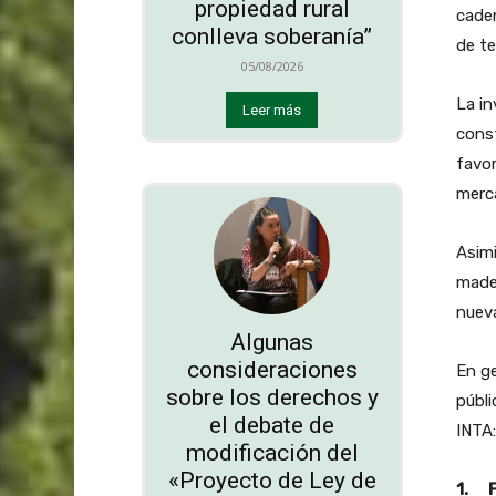
propiedad rural
caden
conlleva soberanía”
de te
05/08/2026
La in
Leer más
const
favor
merc
Asimi
made
nuev
Algunas
consideraciones
En ge
sobre los derechos y
públi
el debate de
INTA:
modificación del
«Proyecto de Ley de
1. F