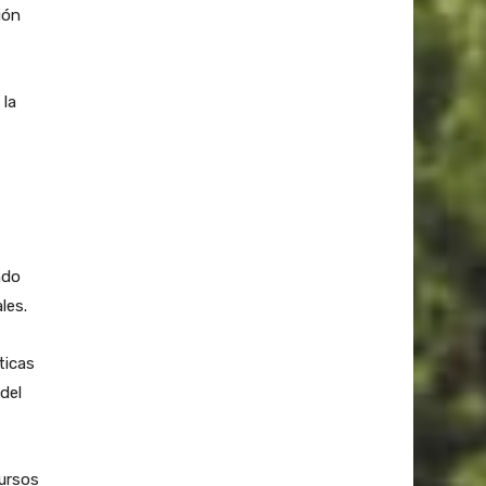
ión
 la
ndo
les.
ticas
del
ursos