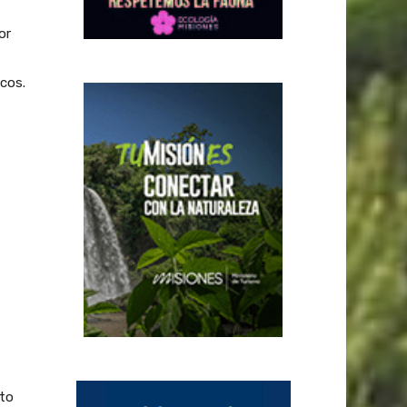
or
cos.
uto