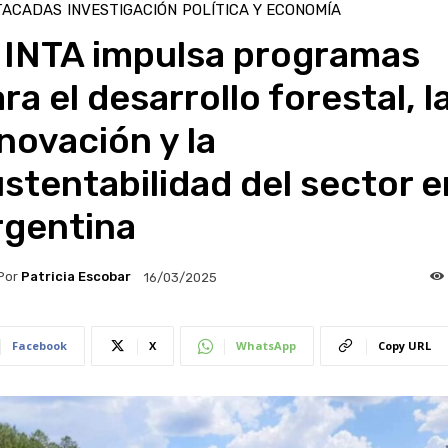
TACADAS
INVESTIGACIÓN
POLÍTICA Y ECONOMÍA
l INTA impulsa programas
ra el desarrollo forestal, l
novación y la
stentabilidad del sector e
rgentina
Por
Patricia Escobar
16/03/2025
Facebook
X
WhatsApp
Copy URL