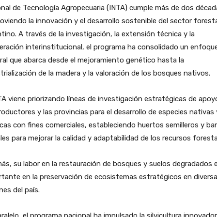
onal de Tecnología Agropecuaria (INTA) cumple más de dos décad
viendo la innovación y el desarrollo sostenible del sector forest
tino. A través de la investigación, la extensión técnica y la
ración interinstitucional, el programa ha consolidado un enfoqu
ral que abarca desde el mejoramiento genético hasta la
trialización de la madera y la valoración de los bosques nativos.
TA viene priorizando líneas de investigación estratégicas de apoy
roductores y las provincias para el desarrollo de especies nativas 
cas con fines comerciales, estableciendo huertos semilleros y b
les para mejorar la calidad y adaptabilidad de los recursos foresta
s, su labor en la restauración de bosques y suelos degradados 
tante en la preservación de ecosistemas estratégicos en divers
nes del país.
ralelo, el programa nacional ha impulsado la silvicultura innovado