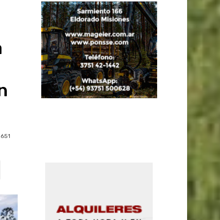
a
n
651