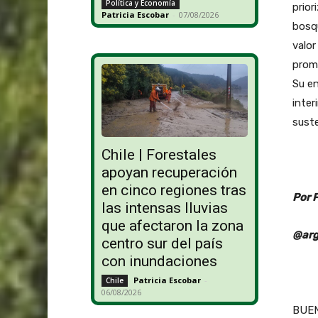
Política y Economía
prior
Patricia Escobar
-
07/08/2026
bosqu
valor
promo
Su en
inter
suste
Chile | Forestales
apoyan recuperación
en cinco regiones tras
Por 
las intensas lluvias
que afectaron la zona
@arg
centro sur del país
con inundaciones
Patricia Escobar
-
Chile
06/08/2026
BUEN