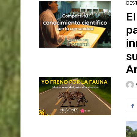
DES
E
pa
in
su
A