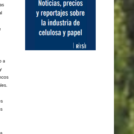
as
al
e
o a
y
ancos
les.
es
as
ra