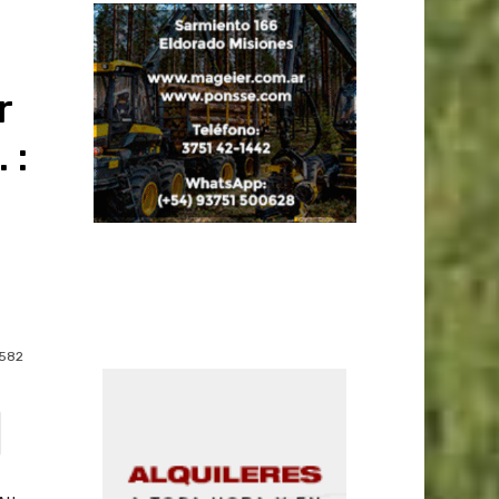
r
 :
582