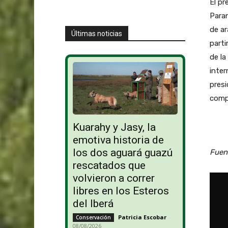
El pr
Para
de ar
Últimas noticias
parti
de la
inter
presi
compe
Kuarahy y Jasy, la
emotiva historia de
los dos aguará guazú
Fuen
rescatados que
volvieron a correr
libres en los Esteros
del Iberá
Patricia Escobar
-
Conservación
08/08/2026