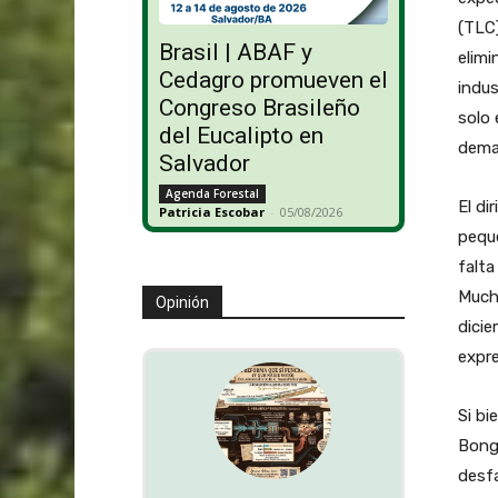
(TLC)
Brasil | ABAF y
elimi
Cedagro promueven el
indus
Congreso Brasileño
solo 
del Eucalipto en
deman
Salvador
Agenda Forestal
El di
Patricia Escobar
-
05/08/2026
peque
falta
Mucho
Opinión
dicie
expr
Si bi
Bonge
desfa