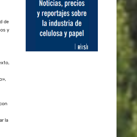
ad de
tos y
exto,
o»,
 con
r la