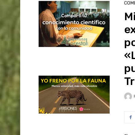
COME
Mi
e
po
«
pu
T