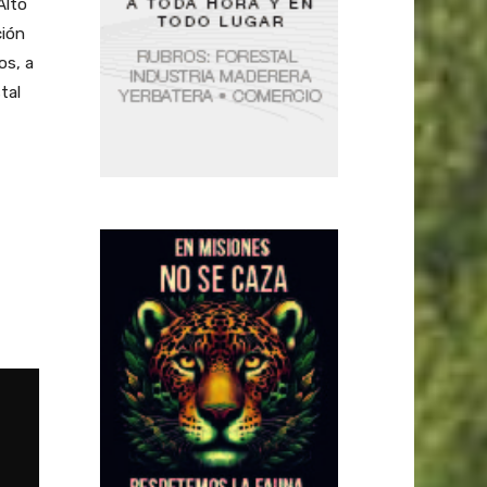
Alto
ción
os, a
tal