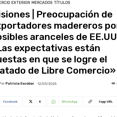
RCIO EXTERIOR
MERCADOS
TÍTULOS
siones | Preocupación de
xportadores madereros po
sibles aranceles de EE.UU.
Las expectativas están
estas en que se logre el
ratado de Libre Comercio»
Por
Patricia Escobar
12/03/2025
Facebook
X
WhatsApp
Copy URL