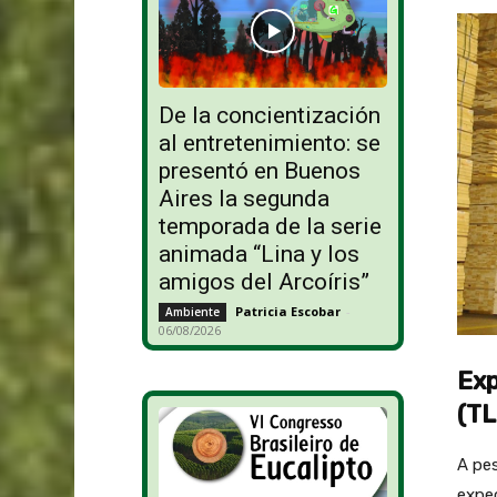
De la concientización
al entretenimiento: se
presentó en Buenos
Aires la segunda
temporada de la serie
animada “Lina y los
amigos del Arcoíris”
Patricia Escobar
-
Ambiente
06/08/2026
Exp
(TL
A pes
expec