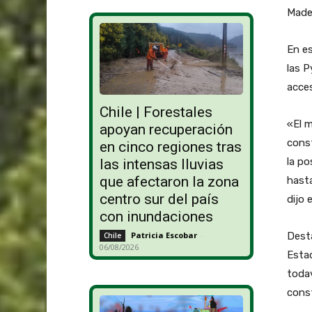
Made
En es
las P
acces
Chile | Forestales
«El m
apoyan recuperación
cons
en cinco regiones tras
la po
las intensas lluvias
que afectaron la zona
hast
centro sur del país
dijo 
con inundaciones
Dest
Patricia Escobar
-
Chile
06/08/2026
Estad
todav
const