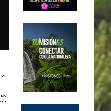
rno
endo
ca a