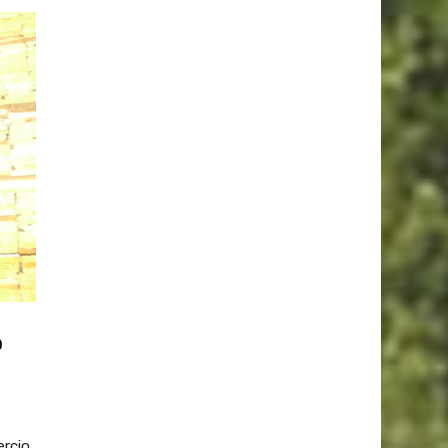
o
ercio