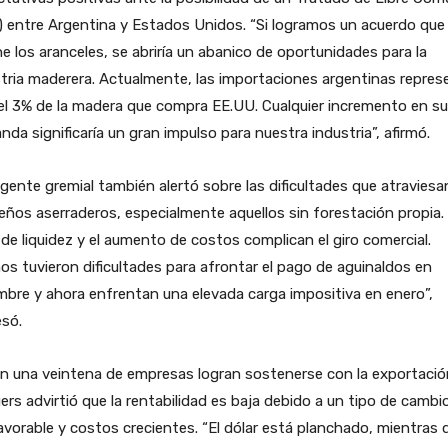
 entre Argentina y Estados Unidos. “Si logramos un acuerdo que
ne los aranceles, se abriría un abanico de oportunidades para la
tria maderera. Actualmente, las importaciones argentinas repre
el 3% de la madera que compra EE.UU. Cualquier incremento en su
da significaría un gran impulso para nuestra industria”, afirmó.
rigente gremial también alertó sobre las dificultades que atraviesa
ños aserraderos, especialmente aquellos sin forestación propia.
 de liquidez y el aumento de costos complican el giro comercial.
s tuvieron dificultades para afrontar el pago de aguinaldos en
mbre y ahora enfrentan una elevada carga impositiva en enero”,
esó.
en una veintena de empresas logran sostenerse con la exportació
rs advirtió que la rentabilidad es baja debido a un tipo de cambi
vorable y costos crecientes. “El dólar está planchado, mientras 