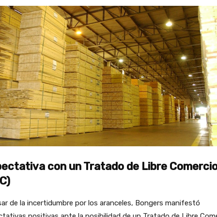
ectativa con un Tratado de Libre Comerci
C)
ar de la incertidumbre por los aranceles, Bongers manifestó
tativas positivas ante la posibilidad de un Tratado de Libre Com