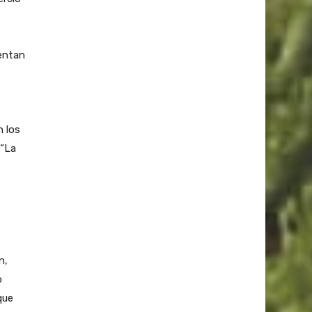
sentan
n los
 “La
n,
o
que