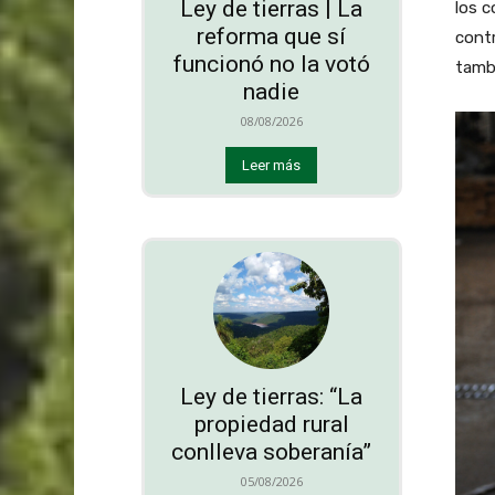
Ley de tierras | La
los c
reforma que sí
contr
funcionó no la votó
tambi
nadie
08/08/2026
Leer más
Ley de tierras: “La
propiedad rural
conlleva soberanía”
05/08/2026