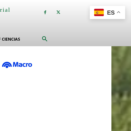
rial
ES
a
F CIENCIAS