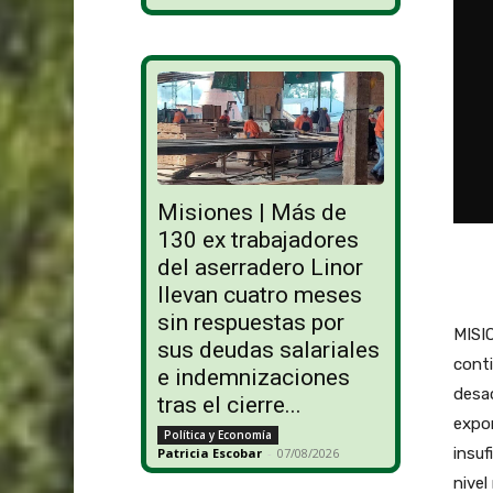
Misiones | Más de
130 ex trabajadores
del aserradero Linor
llevan cuatro meses
sin respuestas por
MISI
sus deudas salariales
conti
e indemnizaciones
desac
tras el cierre...
expor
Política y Economía
insuf
Patricia Escobar
-
07/08/2026
nivel