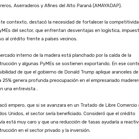
reros, Aserraderos y Afines del Alto Paraná (AMAYADAP).
te contexto, destacó la necesidad de fortalecer la competitivid
yMEs del sector, que enfrentan desventajas en logística, impues
o al crédito frente a países vecinos.
ercado interno de la madera está planchado por la caída de la
trucción y algunas PyMEs se sostienen exportando. En ese cont
sibilidad de que el gobierno de Donald Trump aplique aranceles de
a 25% genera profunda preocupación en el empresariado maderer
en una entrevista .
acó empero, que si se avanzara en un Tratado de Libre Comercio
os Unidos, el sector sería beneficiado. Consideró que el crédito
ía está muy caro y que una reducción de tasas ayudaría a reactiva
rucción en el sector privado y la inversión.