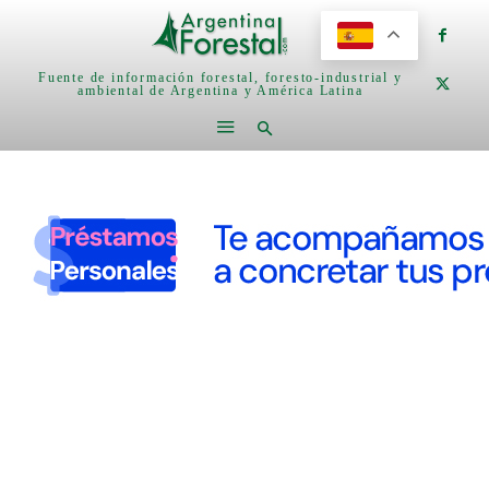
Fuente de información forestal, foresto-industrial y
ambiental de Argentina y América Latina