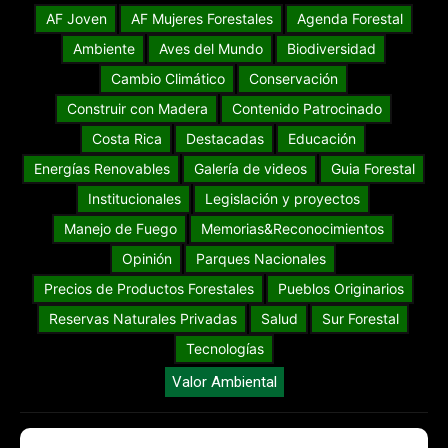
AF Joven
AF Mujeres Forestales
Agenda Forestal
Ambiente
Aves del Mundo
Biodiversidad
Cambio Climático
Conservación
Construir con Madera
Contenido Patrocinado
Costa Rica
Destacadas
Educación
Energías Renovables
Galería de videos
Guia Forestal
Institucionales
Legislación y proyectos
Manejo de Fuego
Memorias&Reconocimientos
Opinión
Parques Nacionales
Precios de Productos Forestales
Pueblos Originarios
Reservas Naturales Privadas
Salud
Sur Forestal
Tecnologías
Valor Ambiental