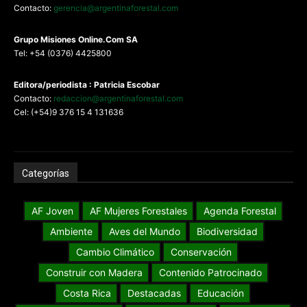
Contacto:
gerencia@argentinaforestal.com
G
rupo Misiones
Online.Com
SA
Tel: +54 (0376) 4425800
Editora/periodista : Patricia Escobar
Contacto:
redaccion@argentinaforestal.com
Cel: (+54)9 376 15 4 131636
Categorías
AF Joven
AF Mujeres Forestales
Agenda Forestal
Ambiente
Aves del Mundo
Biodiversidad
Cambio Climático
Conservación
Construir con Madera
Contenido Patrocinado
Costa Rica
Destacadas
Educación