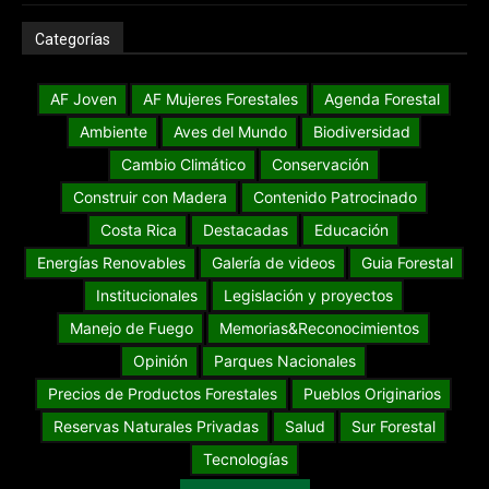
Categorías
AF Joven
AF Mujeres Forestales
Agenda Forestal
Ambiente
Aves del Mundo
Biodiversidad
Cambio Climático
Conservación
Construir con Madera
Contenido Patrocinado
Costa Rica
Destacadas
Educación
Energías Renovables
Galería de videos
Guia Forestal
Institucionales
Legislación y proyectos
Manejo de Fuego
Memorias&Reconocimientos
Opinión
Parques Nacionales
Precios de Productos Forestales
Pueblos Originarios
Reservas Naturales Privadas
Salud
Sur Forestal
Tecnologías