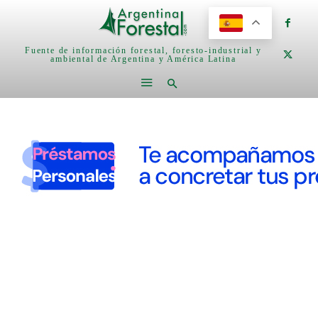
Fuente de información forestal, foresto-industrial y
ambiental de Argentina y América Latina