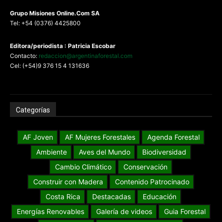
G
rupo Misiones
Online.Com
SA
Tel: +54 (0376) 4425800
Editora/periodista : Patricia Escobar
Contacto:
redaccion@argentinaforestal.com
Cel: (+54)9 376 15 4 131636
Categorías
AF Joven
AF Mujeres Forestales
Agenda Forestal
Ambiente
Aves del Mundo
Biodiversidad
Cambio Climático
Conservación
Construir con Madera
Contenido Patrocinado
Costa Rica
Destacadas
Educación
Energías Renovables
Galería de videos
Guia Forestal