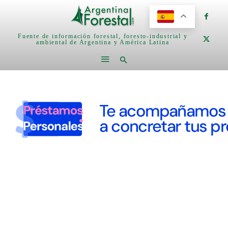
Fuente de información forestal, foresto-industrial y
ambiental de Argentina y América Latina