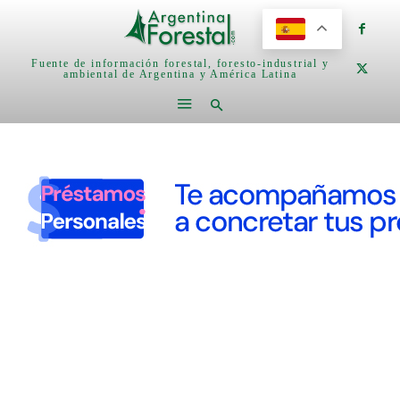
Fuente de información forestal, foresto-industrial y
ambiental de Argentina y América Latina