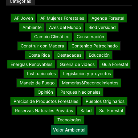
Categorías
AF Joven
AF Mujeres Forestales
Agenda Forestal
Ambiente
Aves del Mundo
Biodiversidad
Cambio Climático
Conservación
Construir con Madera
Contenido Patrocinado
Costa Rica
Destacadas
Educación
Energías Renovables
Galería de videos
Guia Forestal
Institucionales
Legislación y proyectos
Manejo de Fuego
Memorias&Reconocimientos
Opinión
Parques Nacionales
Precios de Productos Forestales
Pueblos Originarios
Reservas Naturales Privadas
Salud
Sur Forestal
Tecnologías
Valor Ambiental