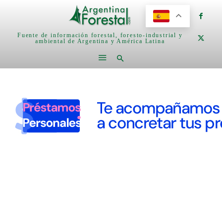
Fuente de información forestal, foresto-industrial y
ambiental de Argentina y América Latina