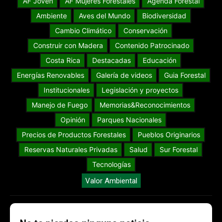
AF Joven
AF Mujeres Forestales
Agenda Forestal
Ambiente
Aves del Mundo
Biodiversidad
Cambio Climático
Conservación
Construir con Madera
Contenido Patrocinado
Costa Rica
Destacadas
Educación
Energías Renovables
Galería de videos
Guia Forestal
Institucionales
Legislación y proyectos
Manejo de Fuego
Memorias&Reconocimientos
Opinión
Parques Nacionales
Precios de Productos Forestales
Pueblos Originarios
Reservas Naturales Privadas
Salud
Sur Forestal
Tecnologías
Valor Ambiental