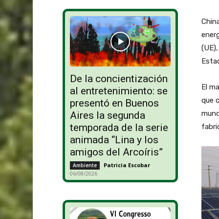
China
energ
(UE),
Estad
De la concientización
El ma
al entretenimiento: se
que c
presentó en Buenos
mundo
Aires la segunda
temporada de la serie
fabri
animada “Lina y los
amigos del Arcoíris”
Patricia Escobar
-
Ambiente
06/08/2026