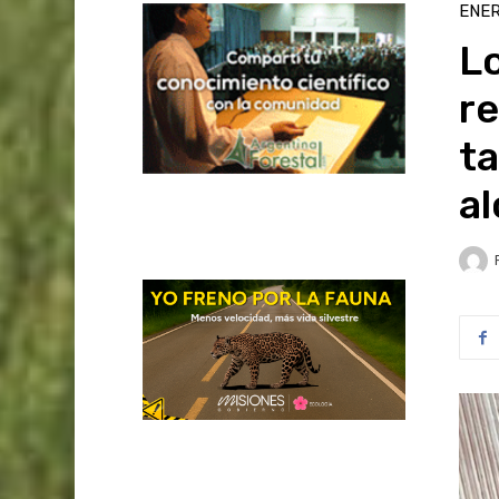
ENER
L
re
ta
al