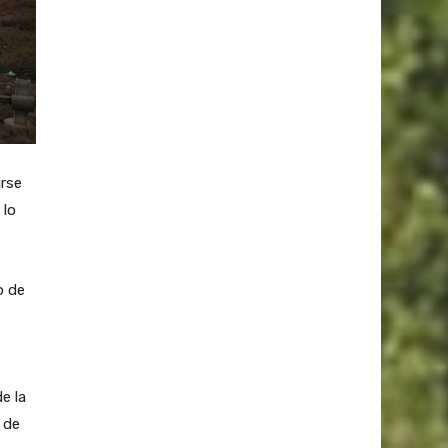
irse
 lo
o de
e la
 de