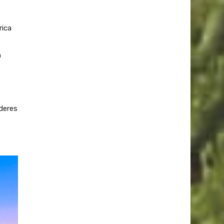
rica
n
deres