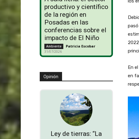
los e
productivo y científico
de la región en
Debid
Posadas en las
pasó 
conferencias sobre el
estim
impacto de El Niño
2022 
Patricia Escobar
-
Ambiente
princ
31/07/2026
En el
en fa
Opinión
respe
Ley de tierras: “La