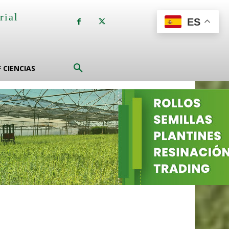
rial
ES
a
F CIENCIAS