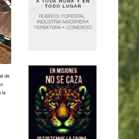
al de
jo
 la