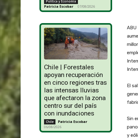
Política y Economía
Patricia Escobar
-
07/08/2026
ABU 
aumen
millo
emple
Inter
Chile | Forestales
Inter
apoyan recuperación
en cinco regiones tras
El sa
las intensas lluvias
gener
que afectaron la zona
fabri
centro sur del país
con inundaciones
Sin e
Patricia Escobar
-
Chile
panor
06/08/2026
y eól