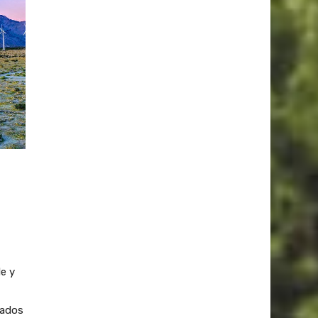
e y
tados