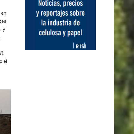
 en
opea
, y
.
V),
o el