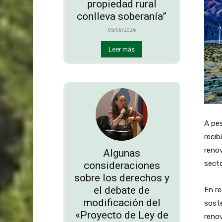
propiedad rural
conlleva soberanía”
05/08/2026
Leer más
A pes
recib
renov
Algunas
sect
consideraciones
sobre los derechos y
el debate de
En re
modificación del
soste
«Proyecto de Ley de
reno