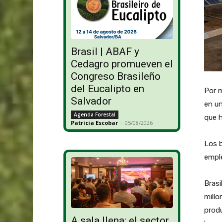
Brasil | ABAF y
Cedagro promueven el
Congreso Brasileño
del Eucalipto en
Por m
Salvador
en un
Agenda Forestal
que h
Patricia Escobar
-
05/08/2026
Los 
emple
Brasi
millo
produ
A sala llena: el sector