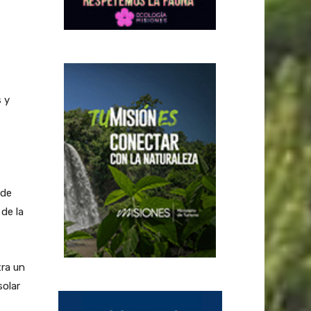
s y
 de
de la
tra un
solar