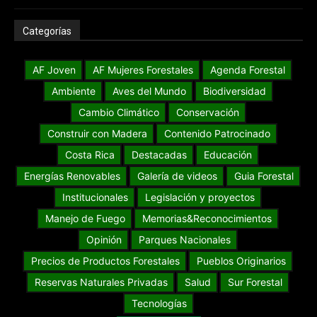
Categorías
AF Joven
AF Mujeres Forestales
Agenda Forestal
Ambiente
Aves del Mundo
Biodiversidad
Cambio Climático
Conservación
Construir con Madera
Contenido Patrocinado
Costa Rica
Destacadas
Educación
Energías Renovables
Galería de videos
Guia Forestal
Institucionales
Legislación y proyectos
Manejo de Fuego
Memorias&Reconocimientos
Opinión
Parques Nacionales
Precios de Productos Forestales
Pueblos Originarios
Reservas Naturales Privadas
Salud
Sur Forestal
Tecnologías