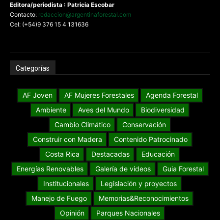
Editora/periodista : Patricia Escobar
Contacto:
redaccion@argentinaforestal.com
Cel: (+54)9 376 15 4 131636
Categorías
AF Joven
AF Mujeres Forestales
Agenda Forestal
Ambiente
Aves del Mundo
Biodiversidad
Cambio Climático
Conservación
Construir con Madera
Contenido Patrocinado
Costa Rica
Destacadas
Educación
Energías Renovables
Galería de videos
Guia Forestal
Institucionales
Legislación y proyectos
Manejo de Fuego
Memorias&Reconocimientos
Opinión
Parques Nacionales