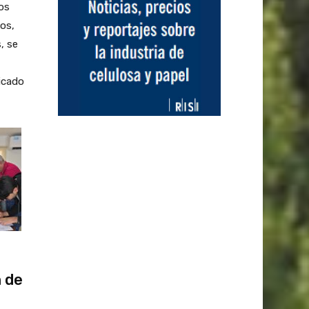
os
cos,
, se
licado
 de