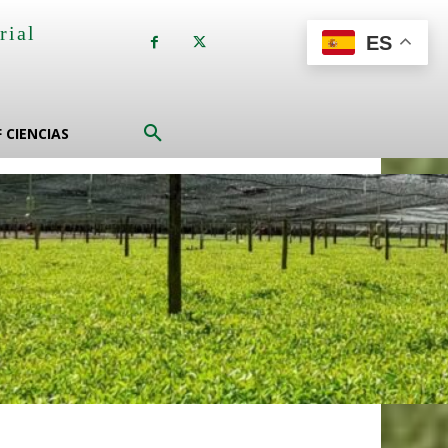
rial
ES
a
F CIENCIAS