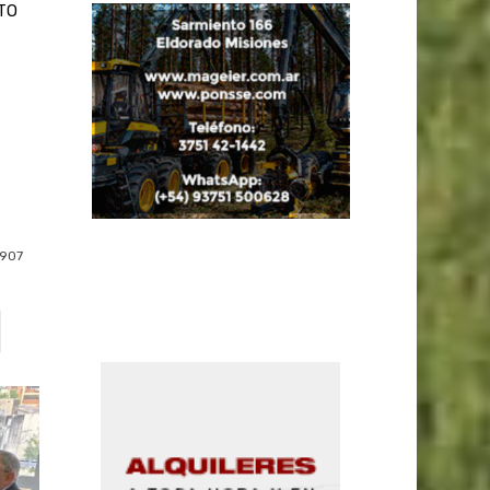
TO
907