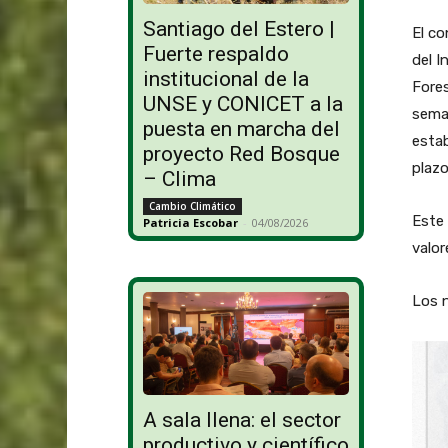
Santiago del Estero |
El c
Fuerte respaldo
del I
institucional de la
Fores
UNSE y CONICET a la
seman
puesta en marcha del
estab
proyecto Red Bosque
plazo
– Clima
Cambio Climático
Este 
Patricia Escobar
-
04/08/2026
valor
Los n
A sala llena: el sector
productivo y científico