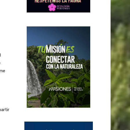
l
e
ime
,
artir