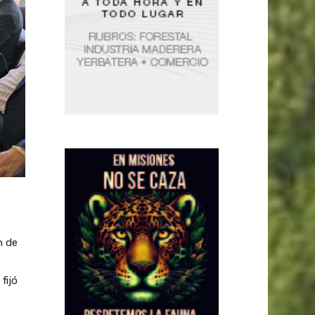
n de
,
fijó