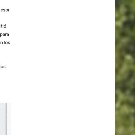
sesor
itió
 para
n los
los