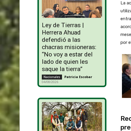
La ac
utili
entra
Ley de Tierras |
acord
Herrera Ahuad
meses
defendió a las
por e
chacras misioneras:
“No voy a estar del
lado de quien les
saque la tierra”
Patricia Escobar
-
Nacionales
04/08/2026
Rec
pre