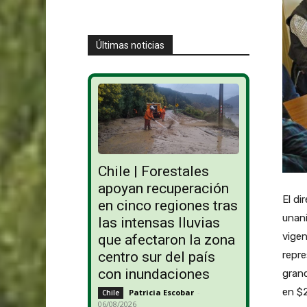
Últimas noticias
Chile | Forestales
apoyan recuperación
El di
en cinco regiones tras
unani
las intensas lluvias
vigen
que afectaron la zona
repre
centro sur del país
con inundaciones
grand
en $2
Patricia Escobar
-
Chile
06/08/2026