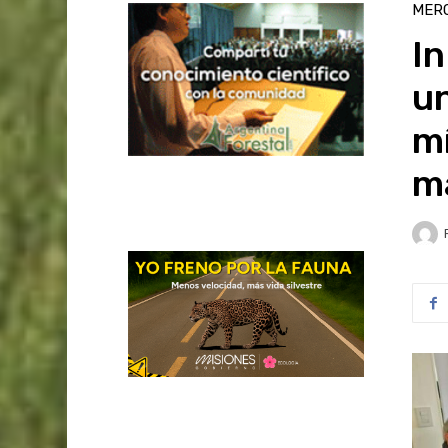
MER
In
un
mí
ma