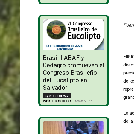
Fuen
MISIO
Brasil | ABAF y
Cedagro promueven el
direc
Congreso Brasileño
preci
del Eucalipto en
de lo
Salvador
repre
Agenda Forestal
gran
Patricia Escobar
-
05/08/2026
La ac
de la