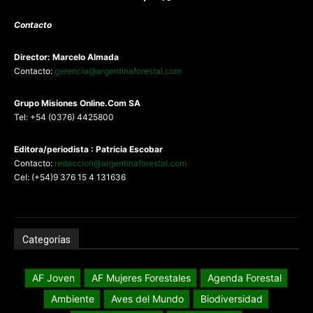
Contacto
Director: Marcelo Almada
Contacto:
gerencia@argentinaforestal.com
G
rupo Misiones
Online.Com
SA
Tel: +54 (0376) 4425800
Editora/periodista : Patricia Escobar
Contacto:
redaccion@argentinaforestal.com
Cel: (+54)9 376 15 4 131636
Categorías
AF Joven
AF Mujeres Forestales
Agenda Forestal
Ambiente
Aves del Mundo
Biodiversidad