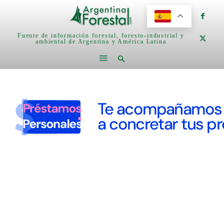
Fuente de información forestal, foresto-industrial y
ambiental de Argentina y América Latina