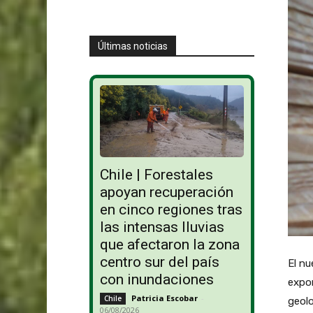
Últimas noticias
Chile | Forestales
apoyan recuperación
en cinco regiones tras
las intensas lluvias
que afectaron la zona
centro sur del país
El nu
con inundaciones
expo
Patricia Escobar
-
Chile
geolo
06/08/2026