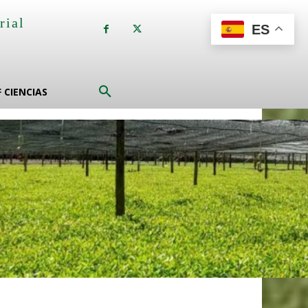
rial
ES
a
F CIENCIAS