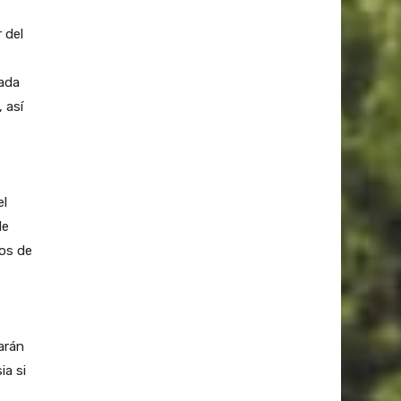
 del
tada
 así
el
de
os de
arán
ia si