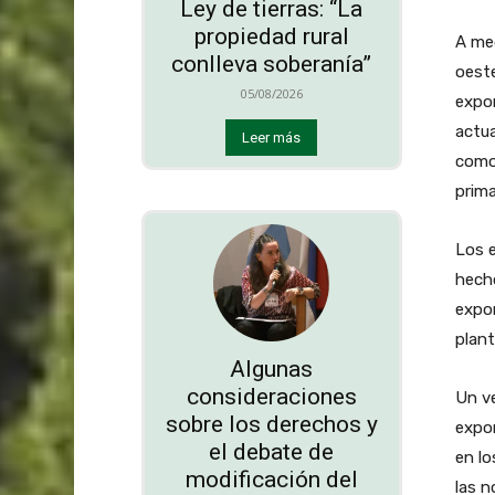
Ley de tierras: “La
propiedad rural
A med
conlleva soberanía”
oeste
05/08/2026
expor
actua
Leer más
como
prima
Los e
hecho
expor
plant
Algunas
consideraciones
Un ve
sobre los derechos y
expor
el debate de
en lo
modificación del
las 