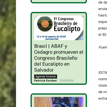
de d
envia
hasta
expor
prepa
el 30
Brasil | ABAF y
Fuent
Cedagro promueven el
Congreso Brasileño
del Eucalipto en
Salvador
ESTA
Agenda Forestal
norma
Patricia Escobar
-
05/08/2026
Unión
de ma
extra