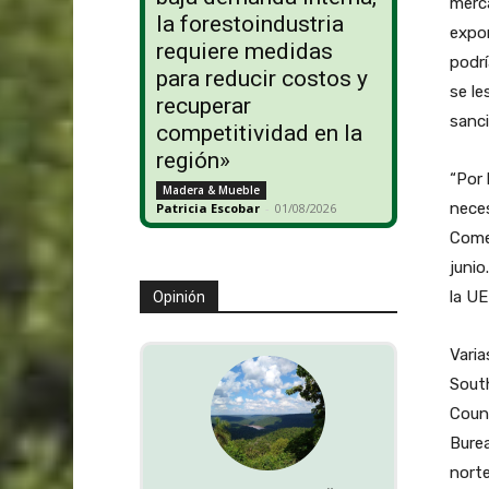
merc
la forestoindustria
expor
requiere medidas
podrí
para reducir costos y
se le
recuperar
sanc
competitividad en la
región»
“Por 
Madera & Mueble
neces
Patricia Escobar
-
01/08/2026
Come
junio
la UE
Opinión
Varia
Sout
Coun
Bure
norte