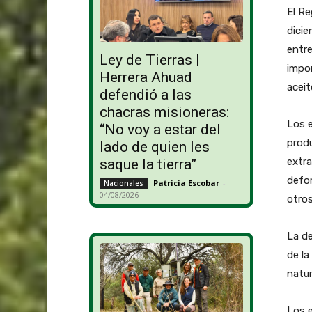
El R
dicie
entre
Ley de Tierras |
impo
Herrera Ahuad
aceit
defendió a las
chacras misioneras:
Los 
“No voy a estar del
produ
lado de quien les
extra
saque la tierra”
defor
Patricia Escobar
-
Nacionales
04/08/2026
otros
La de
de la
natu
Los 