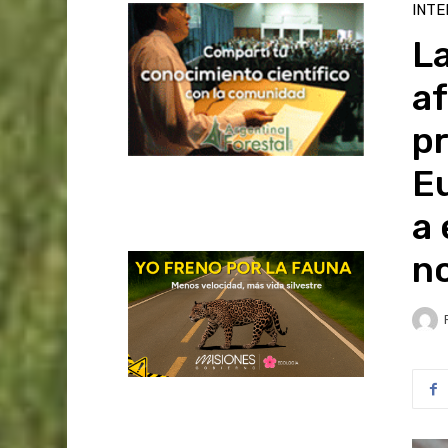
INTE
L
af
p
E
a
n