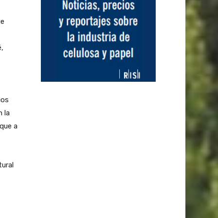
ue
,
cos
 la
sque a
ural