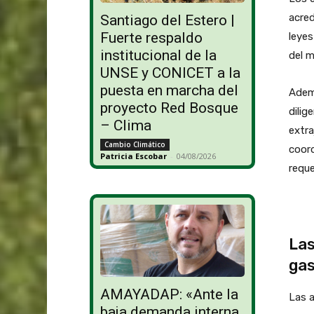
acred
Santiago del Estero |
Fuerte respaldo
leyes
institucional de la
del m
UNSE y CONICET a la
puesta en marcha del
Ademá
proyecto Red Bosque
dilig
– Clima
extra
Cambio Climático
coord
Patricia Escobar
-
04/08/2026
reque
Las
gas
AMAYADAP: «Ante la
Las a
baja demanda interna,