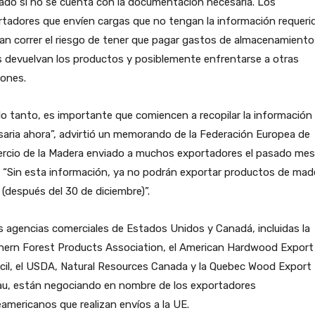
ado si no se cuenta con la documentación necesaria. Los
tadores que envíen cargas que no tengan la información requeri
an correr el riesgo de tener que pagar gastos de almacenamiento
s devuelvan los productos y posiblemente enfrentarse a otras
iones.
lo tanto, es importante que comiencen a recopilar la información
aria ahora”, advirtió un memorando de la Federación Europea de
rcio de la Madera enviado a muchos exportadores el pasado mes
. “Sin esta información, ya no podrán exportar productos de mad
 (después del 30 de diciembre)”.
s agencias comerciales de Estados Unidos y Canadá, incluidas la
hern Forest Products Association, el American Hardwood Export
cil, el USDA, Natural Resources Canada y la Quebec Wood Export
au, están negociando en nombre de los exportadores
americanos que realizan envíos a la UE.