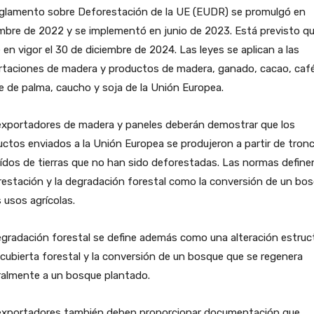
eglamento sobre Deforestación de la UE (EUDR) se promulgó en
mbre de 2022 y se implementó en junio de 2023. Está previsto q
 en vigor el 30 de diciembre de 2024. Las leyes se aplican a las
rtaciones de madera y productos de madera, ganado, cacao, café
e de palma, caucho y soja de la Unión Europea.
exportadores de madera y paneles deberán demostrar que los
ctos enviados a la Unión Europea se produjeron a partir de tron
ídos de tierras que no han sido deforestadas. Las normas definen
estación y la degradación forestal como la conversión de un bo
 usos agrícolas.
gradación forestal se define además como una alteración estruct
 cubierta forestal y la conversión de un bosque que se regenera
ralmente a un bosque plantado.
exportadores también deben proporcionar documentación que