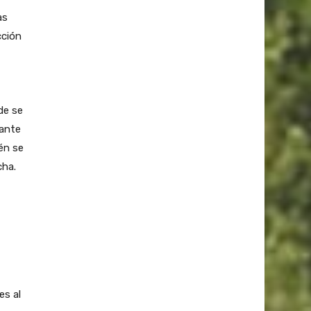
as
cción
de se
iante
én se
cha.
es al