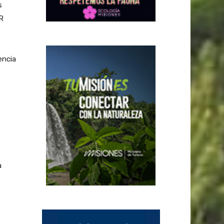
s
R
encia
a