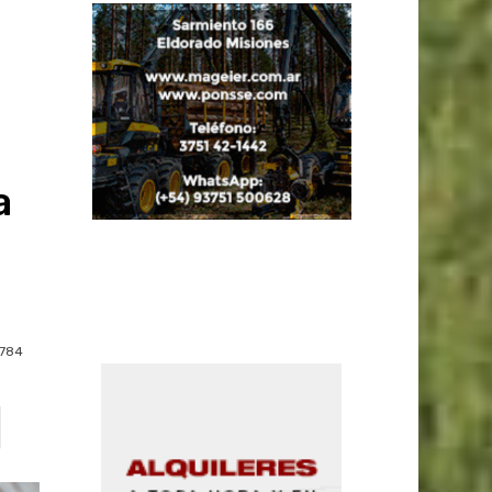
a
784