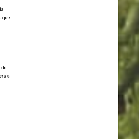
da
, que
 de
era a