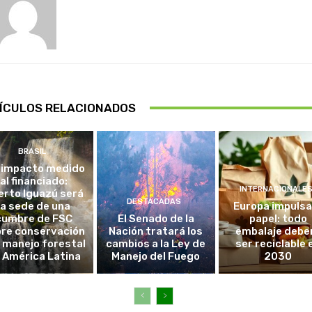
ÍCULOS RELACIONADOS
BRASIL
 impacto medido
al financiado:
INTERNACIONALE
erto Iguazú será
DESTACADAS
la sede de una
Europa impulsa
cumbre de FSC
El Senado de la
papel: todo
re conservación
Nación tratará los
embalaje debe
l manejo forestal
cambios a la Ley de
ser reciclable 
 América Latina
Manejo del Fuego
2030