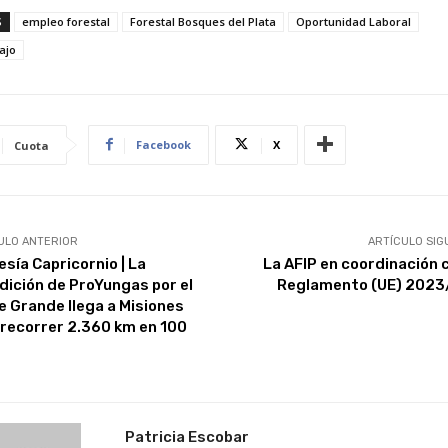
S
empleo forestal
Forestal Bosques del Plata
Oportunidad Laboral
ajo
Facebook
X
Cuota
ULO ANTERIOR
ARTÍCULO SIG
esía Capricornio | La
La AFIP en coordinación c
dición de ProYungas por el
Reglamento (UE) 2023
e Grande llega a Misiones
 recorrer 2.360 km en 100
Patricia Escobar