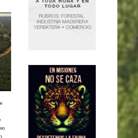
te
e
nio
ón