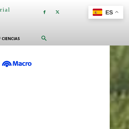
rial
ES
a
F CIENCIAS