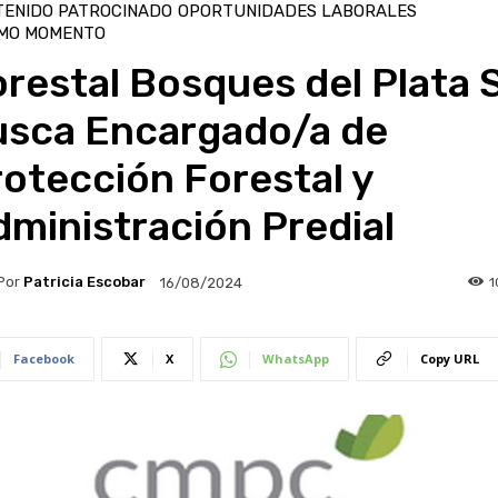
TENIDO PATROCINADO
OPORTUNIDADES LABORALES
IMO MOMENTO
restal Bosques del Plata 
usca Encargado/a de
otección Forestal y
ministración Predial
Por
Patricia Escobar
1
16/08/2024
Facebook
X
WhatsApp
Copy URL