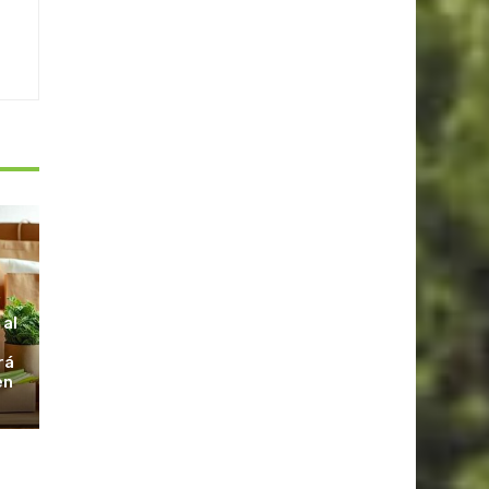
S
 al
rá
en