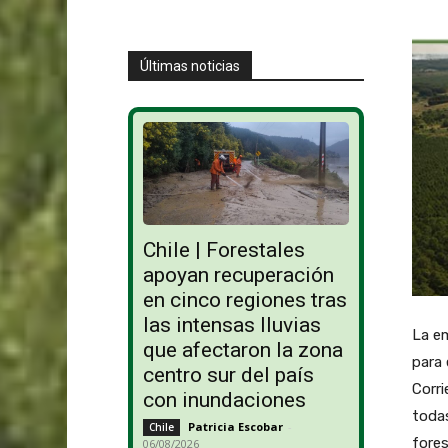
Últimas noticias
Chile | Forestales
apoyan recuperación
en cinco regiones tras
las intensas lluvias
La em
que afectaron la zona
para 
centro sur del país
Corri
con inundaciones
todas
Patricia Escobar
-
Chile
fores
06/08/2026