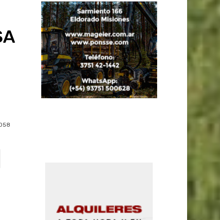
SA
058