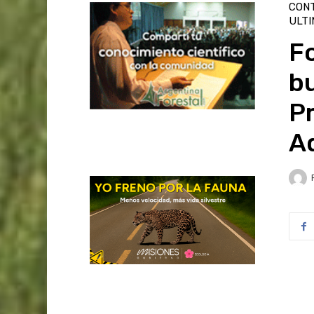
CON
ULT
Fo
b
Pr
Ad