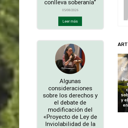
conlleva soberanía”
05/08/2026
Leer más
ART
Del
Pu
Algunas
consideraciones
sobre los derechos y
sob
y e
el debate de
en
modificación del
«Proyecto de Ley de
Inviolabilidad de la