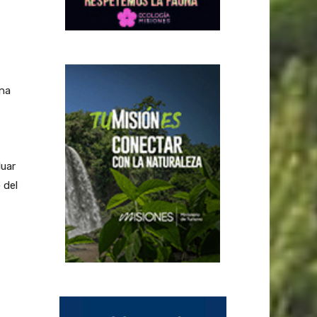
una
luar
 del