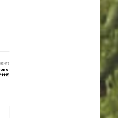
UIENTE
on el
/1115