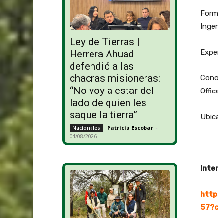
Forma
Ingen
Ley de Tierras |
Exper
Herrera Ahuad
defendió a las
chacras misioneras:
Cono
“No voy a estar del
Offic
lado de quien les
saque la tierra”
Ubica
Patricia Escobar
-
Nacionales
04/08/2026
Inte
http
57?