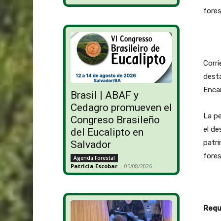
fores
Corri
desta
Encar
Brasil | ABAF y
Cedagro promueven el
La pe
Congreso Brasileño
el de
del Eucalipto en
patri
Salvador
fores
Agenda Forestal
Patricia Escobar
-
05/08/2026
Requ