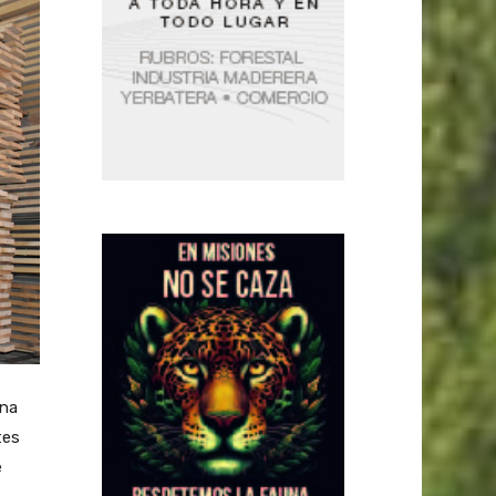
una
tes
e