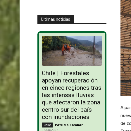
Últimas noticias
Chile | Forestales
apoyan recuperación
en cinco regiones tras
las intensas lluvias
que afectaron la zona
A par
centro sur del país
nueva
con inundaciones
de zo
Patricia Escobar
-
Chile
06/08/2026