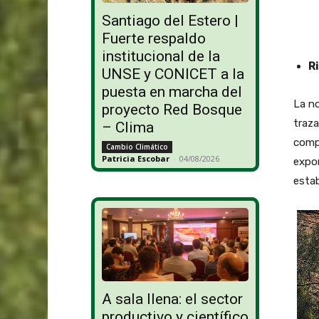
Santiago del Estero |
Fuerte respaldo
institucional de la
R
UNSE y CONICET a la
puesta en marcha del
La n
proyecto Red Bosque
traza
– Clima
compl
Cambio Climático
Patricia Escobar
-
04/08/2026
expor
estab
A sala llena: el sector
productivo y científico