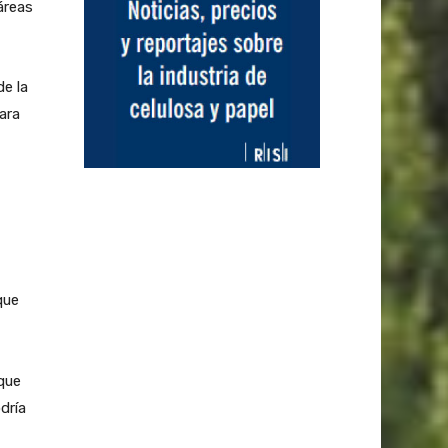
áreas
de la
ara
que
que
dría