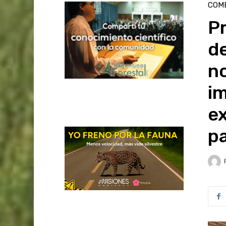
COME
Pr
de
no
im
e
pa