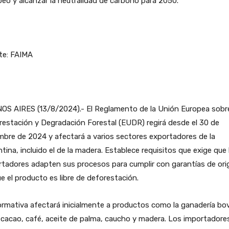
eo y alcanzar la neutralidad de carbono para 2050.
te: FAIMA
OS AIRES (13/8/2024).- El Reglamento de la Unión Europea sobr
estación y Degradación Forestal (EUDR) regirá desde el 30 de
mbre de 2024 y afectará a varios sectores exportadores de la
tina, incluido el de la madera. Establece requisitos que exige que 
tadores adapten sus procesos para cumplir con garantías de ori
e el producto es libre de deforestación.
rmativa afectará inicialmente a productos como la ganadería bov
 cacao, café, aceite de palma, caucho y madera. Los importadore