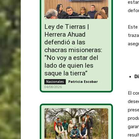
esta
defor
Ley de Tierras |
Este 
Herrera Ahuad
traza
defendió a las
asegu
chacras misioneras:
“No voy a estar del
lado de quien les
saque la tierra”
Di
Patricia Escobar
-
Nacionales
04/08/2026
El co
desee
prese
produ
garan
resul