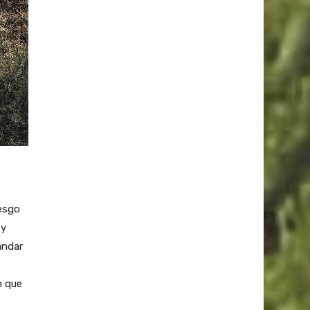
iesgo
 y
ándar
n que