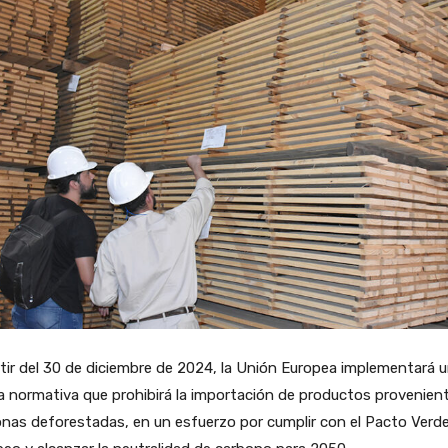
tir del 30 de diciembre de 2024, la Unión Europea implementará 
 normativa que prohibirá la importación de productos provenien
nas deforestadas, en un esfuerzo por cumplir con el Pacto Verd