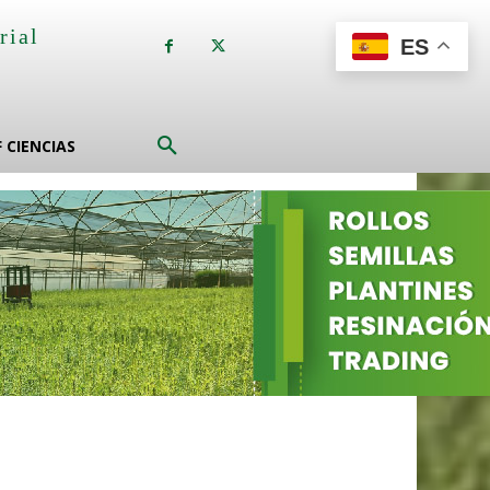
rial
ES
a
F CIENCIAS