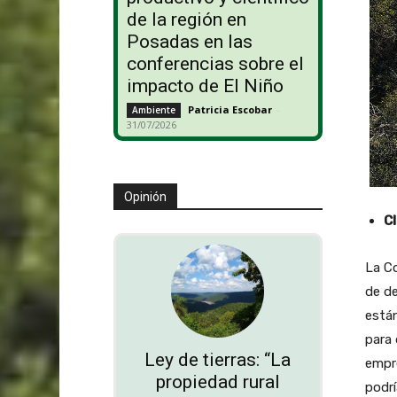
de la región en
Posadas en las
conferencias sobre el
impacto de El Niño
Patricia Escobar
-
Ambiente
31/07/2026
Opinión
Cl
La Co
de de
están
para 
Ley de tierras: “La
empre
propiedad rural
podrí