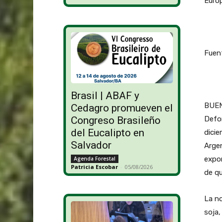
Europ
Fuen
Brasil | ABAF y
BUEN
Cedagro promueven el
Defor
Congreso Brasileño
del Eucalipto en
dicie
Salvador
Argen
expor
Agenda Forestal
Patricia Escobar
-
05/08/2026
de qu
La no
soja,