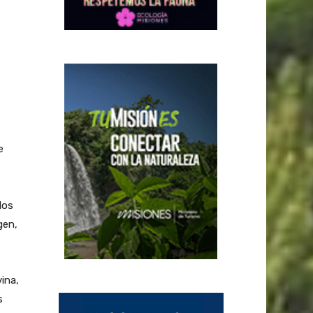
e
los
gen,
ina,
s