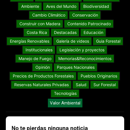
Ambiente
Aves del Mundo
Biodiversidad
Cambio Climático
Conservación
Construir con Madera
Contenido Patrocinado
Costa Rica
Destacadas
Educación
Energías Renovables
Galería de videos
Guia Forestal
Institucionales
Legislación y proyectos
Manejo de Fuego
Memorias&Reconocimientos
Opinión
Parques Nacionales
Precios de Productos Forestales
Pueblos Originarios
Reservas Naturales Privadas
Salud
Sur Forestal
Tecnologías
Valor Ambiental
No te pierdas ninguna noticia