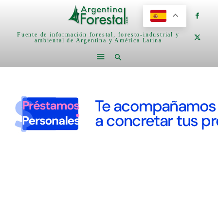
Fuente de información forestal, foresto-industrial y
ambiental de Argentina y América Latina