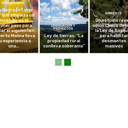
DESTACADAS
o Negro | «Saber
AMBIENTE
r qué empieza un
incendio es el
Un estudio rev
rimer paso para
cómo Chaco debi
LEGISLACIÓN Y
PROYECTOS
tar el siguiente»:
la Ley de Bosq
erto Molina lleva
Ley de tierras: “La
para habilita
u experiencia a
propiedad rural
desmontes
una...
conlleva soberanía”
masivos