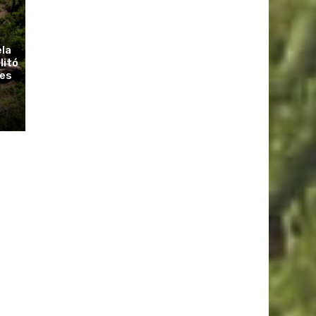
ela
litó
ues
r