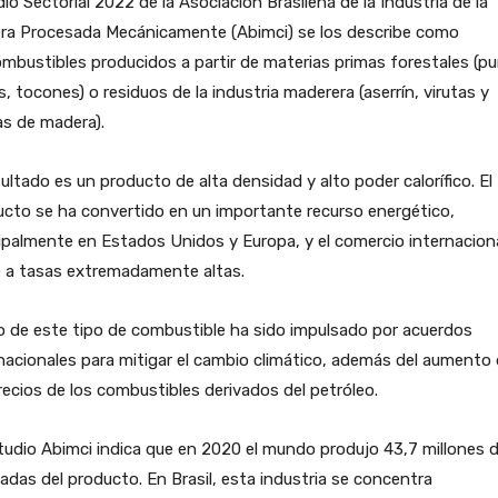
io Sectorial 2022 de la Asociación Brasileña de la Industria de la
ra Procesada Mecánicamente (Abimci) se los describe como
mbustibles producidos a partir de materias primas forestales (pu
, tocones) o residuos de la industria maderera (aserrín, virutas y
as de madera).
sultado es un producto de alta densidad y alto poder calorífico. El
cto se ha convertido en un importante recurso energético,
ipalmente en Estados Unidos y Europa, y el comercio internacion
e a tasas extremadamente altas.
o de este tipo de combustible ha sido impulsado por acuerdos
nacionales para mitigar el cambio climático, además del aumento
recios de los combustibles derivados del petróleo.
tudio Abimci indica que en 2020 el mundo produjo 43,7 millones 
adas del producto. En Brasil, esta industria se concentra