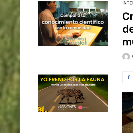
INTE
Cr
d
m