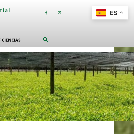
rial
ES
a
F CIENCIAS