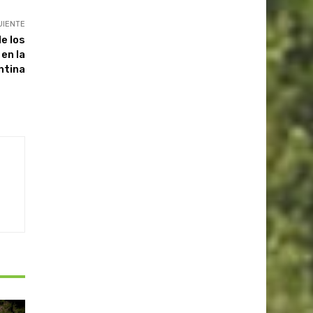
UIENTE
e los
en la
ntina