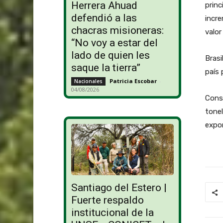
Herrera Ahuad
princ
defendió a las
incr
chacras misioneras:
valor
“No voy a estar del
lado de quien les
Brasi
saque la tierra”
país 
Patricia Escobar
-
Nacionales
04/08/2026
Consu
tonel
expor
Santiago del Estero |
Fuerte respaldo
institucional de la