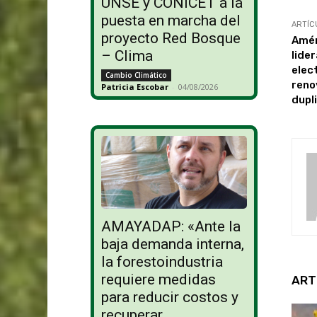
UNSE y CONICET a la
puesta en marcha del
ARTÍC
proyecto Red Bosque
Amér
– Clima
lide
elec
Cambio Climático
reno
Patricia Escobar
-
04/08/2026
dupl
AMAYADAP: «Ante la
baja demanda interna,
la forestoindustria
requiere medidas
ART
para reducir costos y
recuperar