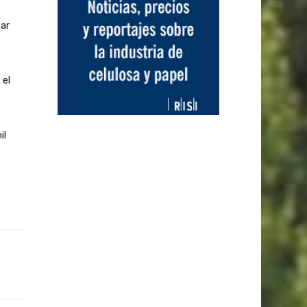
ar
 el
il