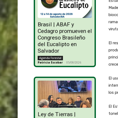
Estud
Made
bioco
ramas
Brasil | ABAF y
virut
Cedagro promueven el
Congreso Brasileño
El re
del Eucalipto en
produ
Salvador
princ
Agenda Forestal
Patricia Escobar
-
05/08/2026
crec
El us
inter
los p
El Es
tonel
Ley de Tierras |