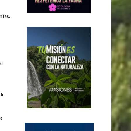
ntas,
al
 de
de