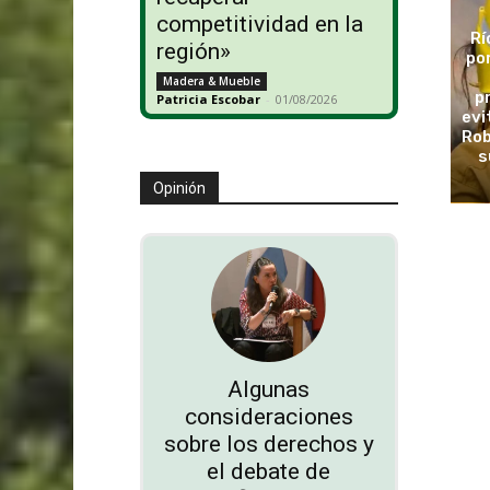
competitividad en la
Rí
región»
po
Madera & Mueble
p
Patricia Escobar
-
01/08/2026
evi
Rob
s
Opinión
Algunas
consideraciones
sobre los derechos y
el debate de