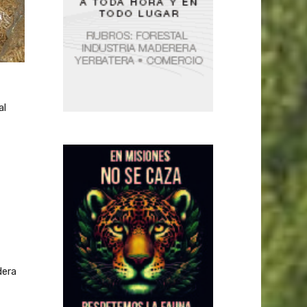
al
dera