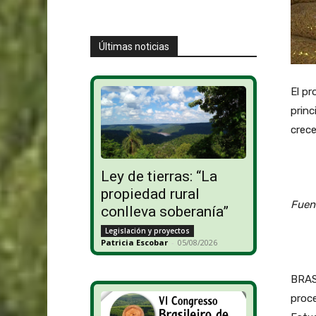
Últimas noticias
El pr
princ
crec
Ley de tierras: “La
propiedad rural
Fuen
conlleva soberanía”
Legislación y proyectos
Patricia Escobar
-
05/08/2026
BRASI
proc