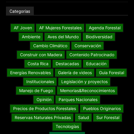
Categorías
AF Joven
AF Mujeres Forestales
Agenda Forestal
Ambiente
Aves del Mundo
Biodiversidad
Cambio Climático
Conservación
Construir con Madera
Contenido Patrocinado
Costa Rica
Destacadas
Educación
Energías Renovables
Galería de videos
Guia Forestal
Institucionales
Legislación y proyectos
Manejo de Fuego
Memorias&Reconocimientos
Opinión
Parques Nacionales
Precios de Productos Forestales
Pueblos Originarios
Reservas Naturales Privadas
Salud
Sur Forestal
Tecnologías