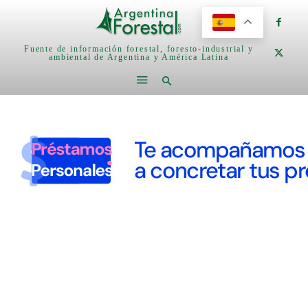
Fuente de información forestal, foresto-industrial y
ambiental de Argentina y América Latina