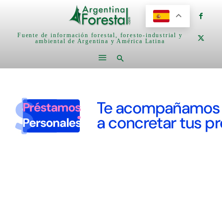
Fuente de información forestal, foresto-industrial y
ambiental de Argentina y América Latina