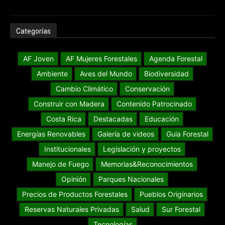
Categorías
AF Joven
AF Mujeres Forestales
Agenda Forestal
Ambiente
Aves del Mundo
Biodiversidad
Cambio Climático
Conservación
Construir con Madera
Contenido Patrocinado
Costa Rica
Destacadas
Educación
Energías Renovables
Galería de videos
Guia Forestal
Institucionales
Legislación y proyectos
Manejo de Fuego
Memorias&Reconocimientos
Opinión
Parques Nacionales
Precios de Productos Forestales
Pueblos Originarios
Reservas Naturales Privadas
Salud
Sur Forestal
Tecnologías