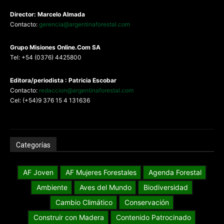
Director: Marcelo Almada
Contacto:
gerencia@argentinaforestal.com
G
rupo Misiones
Online.Com
SA
Tel: +54 (0376) 4425800
Editora/periodista : Patricia Escobar
Contacto:
redaccion@argentinaforestal.com
Cel: (+54)9 376 15 4 131636
Categorías
AF Joven
AF Mujeres Forestales
Agenda Forestal
Ambiente
Aves del Mundo
Biodiversidad
Cambio Climático
Conservación
Construir con Madera
Contenido Patrocinado