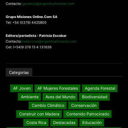
Contacto:
gerencia@argentinaforestal.com
G
rupo Misiones
Online.Com
SA
Tel: +54 (0376) 4425800
Editora/periodista : Patricia Escobar
Contacto:
redaccion@argentinaforestal.com
Cel: (+54)9 376 15 4 131636
Categorías
AF Joven
AF Mujeres Forestales
Agenda Forestal
Ambiente
Aves del Mundo
Biodiversidad
Cambio Climático
Conservación
Construir con Madera
Contenido Patrocinado
Costa Rica
Destacadas
Educación