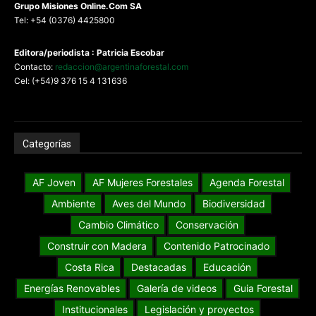
G
rupo Misiones
Online.Com
SA
Tel: +54 (0376) 4425800
Editora/periodista : Patricia Escobar
Contacto:
redaccion@argentinaforestal.com
Cel: (+54)9 376 15 4 131636
Categorías
AF Joven
AF Mujeres Forestales
Agenda Forestal
Ambiente
Aves del Mundo
Biodiversidad
Cambio Climático
Conservación
Construir con Madera
Contenido Patrocinado
Costa Rica
Destacadas
Educación
Energías Renovables
Galería de videos
Guia Forestal
Institucionales
Legislación y proyectos