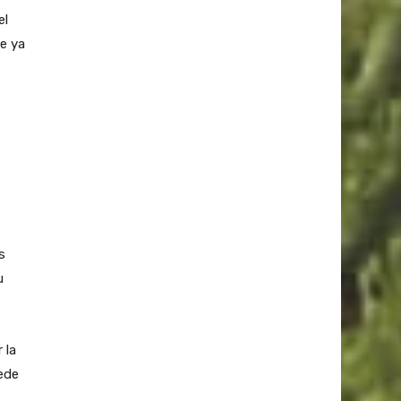
el
ue ya
s
u
 la
ede