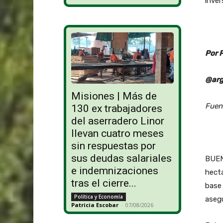
inver
Por 
@arg
Misiones | Más de
Fuen
130 ex trabajadores
del aserradero Linor
llevan cuatro meses
sin respuestas por
sus deudas salariales
BUENO
e indemnizaciones
hectá
tras el cierre...
base 
Política y Economía
asegu
Patricia Escobar
-
07/08/2026