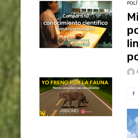
POLÍ
Mi
po
li
po