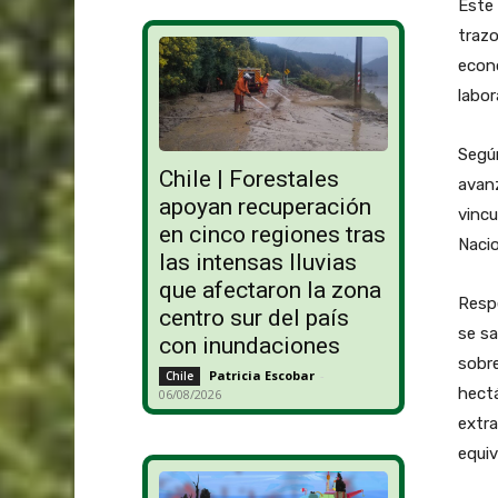
Este 
trazo
econó
labor
Según
Chile | Forestales
avanz
apoyan recuperación
vincu
en cinco regiones tras
Nacio
las intensas lluvias
que afectaron la zona
Respe
centro sur del país
se sa
con inundaciones
sobre
Patricia Escobar
-
Chile
hectá
06/08/2026
extra
equiv