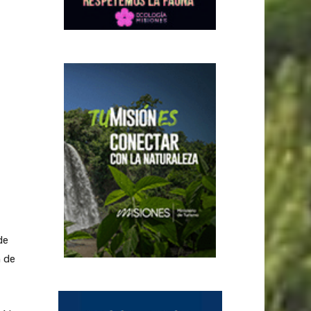
de
n de