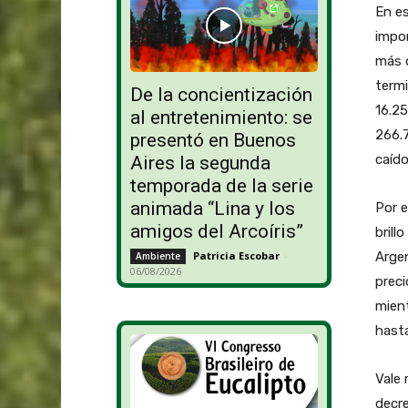
En es
impor
más d
termi
De la concientización
16.25
al entretenimiento: se
266.7
presentó en Buenos
caído
Aires la segunda
temporada de la serie
animada “Lina y los
Por e
amigos del Arcoíris”
brill
Patricia Escobar
-
Arge
Ambiente
06/08/2026
preci
mient
hasta
Vale 
decre