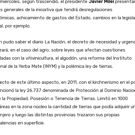
miércoles, según trascendió, el presidente
Javier Milei
presentar
s generales de la iniciativa que tendrá desregulaciones
micas, achicamiento de gastos del Estado, cambios en la legisl
al, por ejemplo.
 pudo saber el diario La Nación, el decreto de necesidad y urgen
ará, en el caso del agro, sobre leyes que afectan cuestiones
ladas con la vitivinicultura, el algodón, una reforma del Instituto
nal de la Yerba Mate (INYM) y la polémica ley de tierras.
cto de este último aspecto, en 2011, con el kirchnerismo en el p
ncionó la ley 26.737 denominada de Protección al Dominio Nacio
 la Propiedad, Posesión o Tenencia de Tierras. Limitó en 1000
reas en la zona núcleo la cantidad de tierras que podía adquirir u
njero y luego las distintas provincias trazaron sus propias
alencias en superficie.