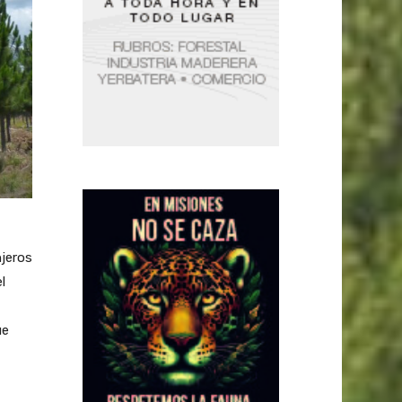
njeros
l
ue