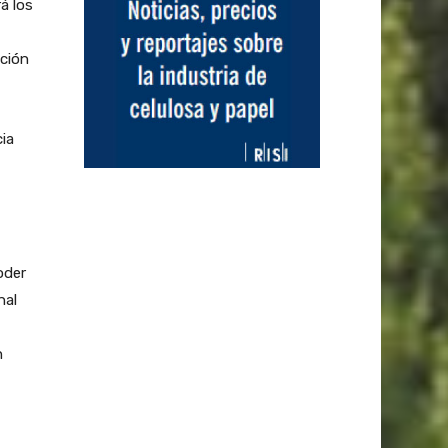
á los
ación
cia
oder
nal
n