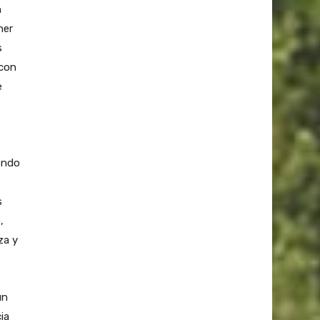
n
ner
s
 con
e
iendo
s
,
za y
un
ia