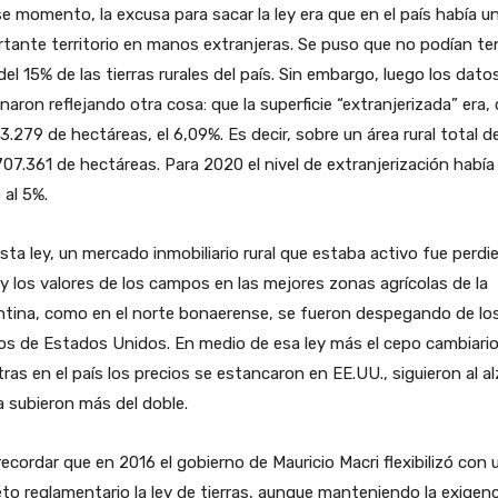
e momento, la excusa para sacar la ley era que en el país había u
tante territorio en manos extranjeras. Se puso que no podían te
el 15% de las tierras rurales del país. Sin embargo, luego los dato
naron reflejando otra cosa: que la superficie “extranjerizada” era,
3.279 de hectáreas, el 6,09%. Es decir, sobre un área rural total d
07.361 de hectáreas. Para 2020 el nivel de extranjerización había
 al 5%.
sta ley, un mercado inmobiliario rural que estaba activo fue perd
o y los valores de los campos en las mejores zonas agrícolas de la
ntina, como en el norte bonaerense, se fueron despegando de lo
os de Estados Unidos. En medio de esa ley más el cepo cambiario
ras en el país los precios se estancaron en EE.UU., siguieron al al
 subieron más del doble.
recordar que en 2016 el gobierno de Mauricio Macri flexibilizó con 
to reglamentario la ley de tierras, aunque manteniendo la exigenc