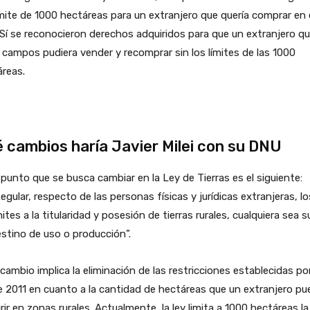
ímite de 1000 hectáreas para un extranjero que quería comprar en 
 Sí se reconocieron derechos adquiridos para que un extranjero q
 campos pudiera vender y recomprar sin los límites de las 1000
reas.
 cambios haría Javier Milei con su DNU
 punto que se busca cambiar en la Ley de Tierras es el siguiente:
egular, respecto de las personas físicas y jurídicas extranjeras, lo
mites a la titularidad y posesión de tierras rurales, cualquiera sea s
stino de uso o producción”.
cambio implica la eliminación de las restricciones establecidas por
e 2011 en cuanto a la cantidad de hectáreas que un extranjero pu
rir en zonas rurales. Actualmente, la ley limita a 1000 hectáreas la