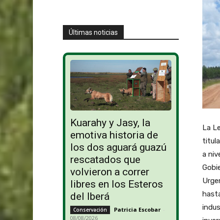
Últimas noticias
Kuarahy y Jasy, la
La Le
emotiva historia de
titul
los dos aguará guazú
a niv
rescatados que
Gobie
volvieron a correr
Urgen
libres en los Esteros
hasta
del Iberá
indus
Patricia Escobar
-
Conservación
08/08/2026