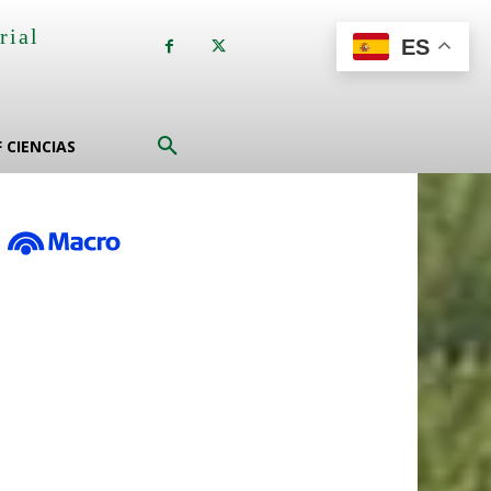
rial
ES
a
F CIENCIAS