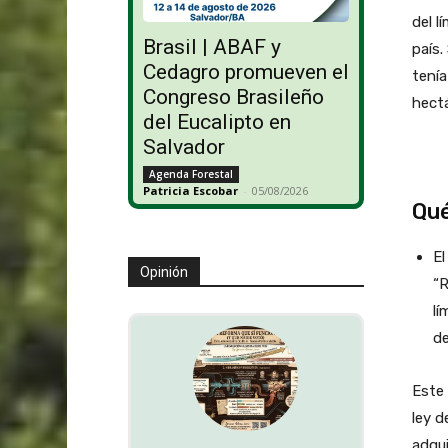
del l
Brasil | ABAF y
país.
Cedagro promueven el
tenía
Congreso Brasileño
hectá
del Eucalipto en
Salvador
Agenda Forestal
Patricia Escobar
-
05/08/2026
Qué
El
Opinión
“R
lí
de
Este 
ley d
adqui