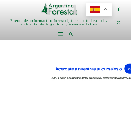
Fuente de información forestal, foresto-industrial y
ambiental de Argentina y América Latina