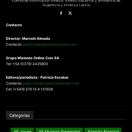
Fuente de información forestal, foresto-industrial y ambiental de
Argentina y América Latina
Contacto
Director: Marcelo Almada
Contacto:
gerencia@argentinaforestal.com
G
rupo Misiones
Online.Com
SA
Tel: +54 (0376) 4425800
Editora/periodista : Patricia Escobar
Contacto:
redaccion@argentinaforestal.com
Cel: (+54)9 376 15 4 131636
Categorías
AF Joven
AF Mujeres Forestales
Agenda Forestal