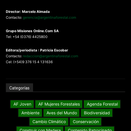
Director: Marcelo Almada
Contacto:
gerencia@argentinaforestal.com
G
rupo Misiones
Online.Com
SA
Tel: +54 (0376) 4425800
Editora/periodista : Patricia Escobar
Contacto:
redaccion@argentinaforestal.com
Cel: (+54)9 376 15 4 131636
Categorías
AF Joven
AF Mujeres Forestales
Agenda Forestal
Ambiente
Aves del Mundo
Biodiversidad
Cambio Climático
Conservación
Construir con Madera
Contenido Patrocinado