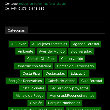
Contacto:
redaccion@argentinaforestal.com
Cel: (+54)9 376 15 4 131636
Categorías
AF Joven
AF Mujeres Forestales
Agenda Forestal
Ambiente
Aves del Mundo
Biodiversidad
Cambio Climático
Conservación
Construir con Madera
Contenido Patrocinado
Costa Rica
Destacadas
Educación
Energías Renovables
Galería de videos
Guia Forestal
Institucionales
Legislación y proyectos
Manejo de Fuego
Memorias&Reconocimientos
Opinión
Parques Nacionales