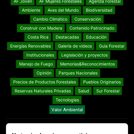
AF Joven
AF Mujeres Forestales
Agenda Forestal
Ambiente
Aves del Mundo
Biodiversidad
Cambio Climático
Conservación
Construir con Madera
Contenido Patrocinado
Costa Rica
Destacadas
Educación
Energías Renovables
Galería de videos
Guia Forestal
Institucionales
Legislación y proyectos
Manejo de Fuego
Memorias&Reconocimientos
Opinión
Parques Nacionales
Precios de Productos Forestales
Pueblos Originarios
Reservas Naturales Privadas
Salud
Sur Forestal
Tecnologías
Valor Ambiental